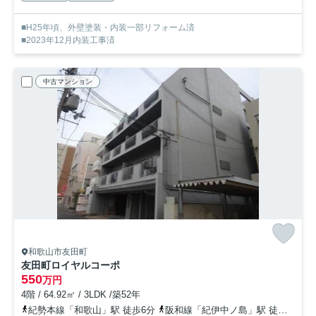
■H25年頃、外壁塗装・内装一部リフォーム済
■2023年12月内装工事済
中古マンション
和歌山市友田町
友田町ロイヤルコーポ
550
万円
4階 / 64.92㎡ / 3LDK /築52年
紀勢本線「和歌山」駅 徒歩6分
阪和線「紀伊中ノ島」駅 徒歩15分