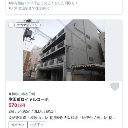
■専有面積138平米超えの広々とした間取り！
■JR和歌山駅まで徒歩約6分！
中古マンション
和歌山市友田町
友田町ロイヤルコーポ
570
万円
2階 / 64.92㎡ / 3LDK /築52年
紀勢本線「和歌山」駅 徒歩6分
阪和線「紀伊中ノ島」駅 徒歩15分
都市ガス
公共下水