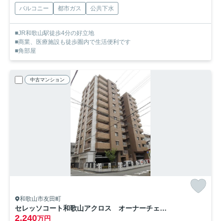
バルコニー
都市ガス
公共下水
■JR和歌山駅徒歩4分の好立地
■商業、医療施設も徒歩圏内で生活便利です
■角部屋
中古マンション
和歌山市友田町
セレッソコート和歌山アクロス オーナーチェンジ物件
2,240
万円