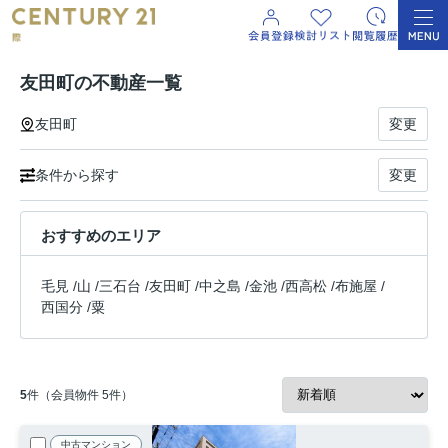
友田町の不動産一覧
友田町
変更
条件から探す
変更
おすすめのエリア
毛見
/
山
/
三石台
/
友田町
/
中之島
/
金池
/
西高松
/
布施屋
/
西国分
/
粟
5
件（会員物件 5件）
中古マンション