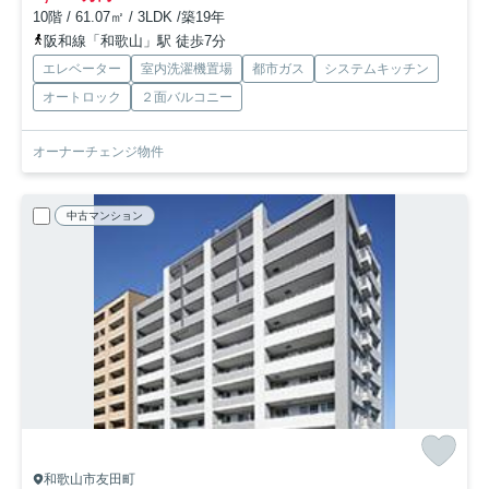
10階 / 61.07㎡ / 3LDK /築19年
阪和線「和歌山」駅 徒歩7分
エレベーター
室内洗濯機置場
都市ガス
システムキッチン
オートロック
２面バルコニー
オーナーチェンジ物件
中古マンション
和歌山市友田町