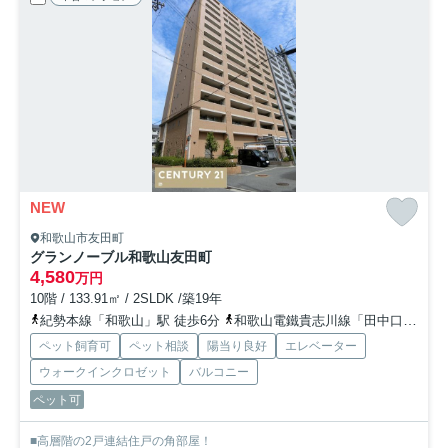
NEW
和歌山市友田町
グランノーブル和歌山友田町
4,580
万円
10階 / 133.91㎡ / 2SLDK /築19年
紀勢本線「和歌山」駅 徒歩6分
和歌山電鐵貴志川線「田中口」駅 徒歩17分
ペット飼育可
ペット相談
陽当り良好
エレベーター
ウォークインクロゼット
バルコニー
ペット可
■高層階の2戸連結住戸の角部屋！