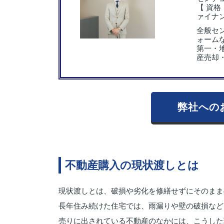
【 資
ァイナ
全般セ
ォーム
第一・
産売却
弊社への
不動産購入の現状渡しとは
現状渡しとは、破損や劣化を修繕せずにそのまま
長年住み続けた住宅では、雨漏りや壁の破損など
売りに出されている不動産のなかには、こうした