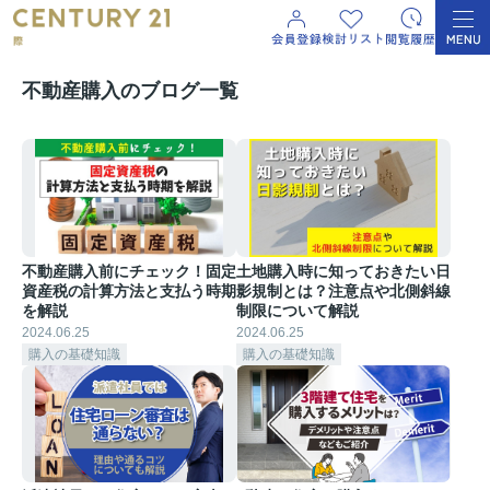
不動産購入のブログ一覧
不動産購入前にチェック！固定
土地購入時に知っておきたい日
資産税の計算方法と支払う時期
影規制とは？注意点や北側斜線
を解説
制限について解説
2024.06.25
2024.06.25
購入の基礎知識
購入の基礎知識