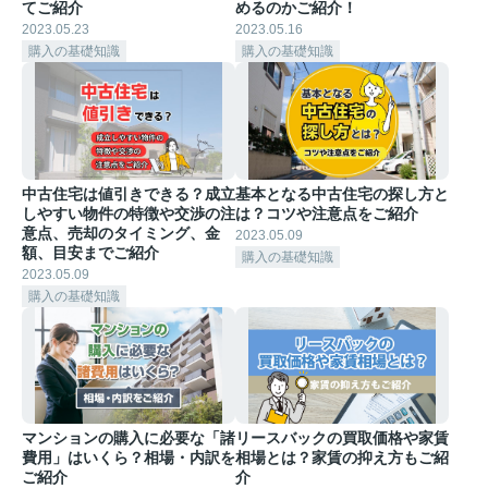
てご紹介
めるのかご紹介！
2023.05.23
2023.05.16
購入の基礎知識
購入の基礎知識
中古住宅は値引きできる？成立
基本となる中古住宅の探し方と
しやすい物件の特徴や交渉の注
は？コツや注意点をご紹介
意点、売却のタイミング、金
2023.05.09
額、目安までご紹介
購入の基礎知識
2023.05.09
購入の基礎知識
マンションの購入に必要な「諸
リースバックの買取価格や家賃
費用」はいくら？相場・内訳を
相場とは？家賃の抑え方もご紹
ご紹介
介