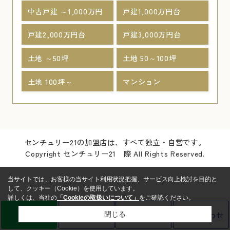
中古戸建 ～1,000万円
戸建1,000万円台
戸建2,000万円台
戸建3,000万円台
土地 ～50坪
土地 50～100坪
土地 100坪～
マンション
センチュリー21の加盟店は、すべて独立・自営です。
Copyright センチュリー21 際 All Rights Reserved.
当サイトでは、お客様の当サイト利用状況把握、サービス向上検討を目的と
して、クッキー（Cookie）を使用しています。
詳しくは、当社の
「Cookieの取扱いについて」
をご確認ください。
LINE
売却査定
電話
お問い合わせ
閉じる