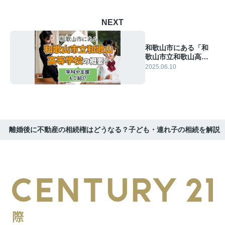
NEXT
和歌山市にある「和
歌山市立和歌山高等
学校」の概要！学科
2025.06.10
や支援もご紹介
離婚後に不動産の相続権はどうなる？子ども・連れ子の相続を解説