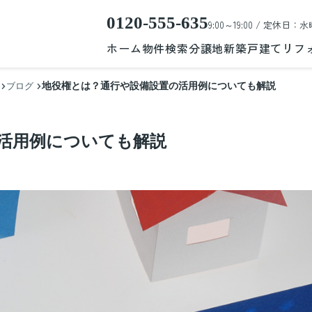
0120-555-635
9:00～19:00 / 定休日：水
ホーム
物件検索
分譲地
新築戸建て
リフ
地役権とは？通行や設備設置の活用例についても解説
ブログ
活用例についても解説