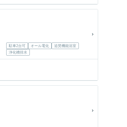
駐車2台可
オール電化
追焚機能浴室
浄化槽排水