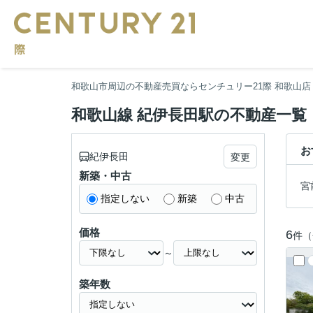
和歌山市周辺の不動産売買ならセンチュリー21際 和歌山店
和歌山線 紀伊長田駅の不動産一覧
お
紀伊長田
変更
新築・中古
宮
指定しない
新築
中古
価格
6
件（
～
築年数