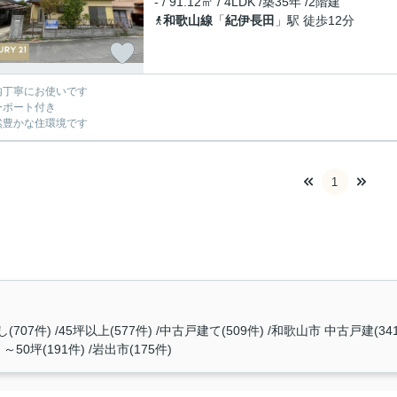
- / 91.12㎡ / 4LDK /築35年 /2階建
和歌山線
「
紀伊長田
」駅 徒歩12分
内丁寧にお使いです
ーポート付き
然豊かな住環境です
1
(707件)
45坪以上(577件)
中古戸建て(509件)
和歌山市 中古戸建(34
～50坪(191件)
岩出市(175件)