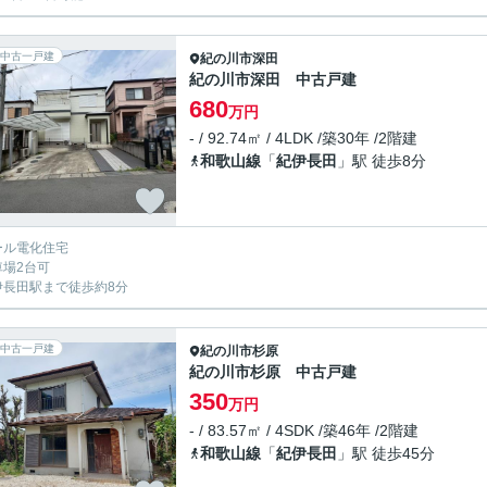
中古一戸建
紀の川市
深田
紀の川市深田 中古戸建
680
万円
- / 92.74㎡ / 4LDK /築30年 /2階建
和歌山線
「
紀伊長田
」駅 徒歩8分
ール電化住宅
車場2台可
伊長田駅まで徒歩約8分
中古一戸建
紀の川市
杉原
紀の川市杉原 中古戸建
350
万円
- / 83.57㎡ / 4SDK /築46年 /2階建
和歌山線
「
紀伊長田
」駅 徒歩45分