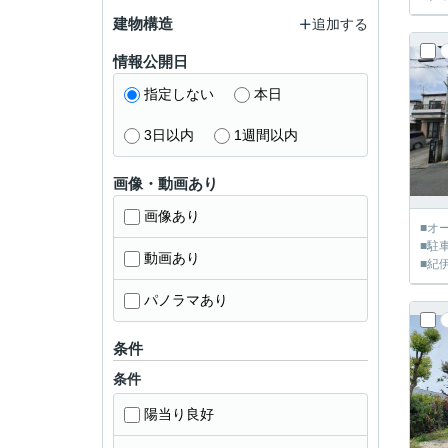
建物構造
追加する
情報公開日
指定しない
本日
3日以内
1週間以内
画像・動画あり
画像あり
■オ
■駐
動画あり
■紀
パノラマあり
条件
条件
陽当り良好