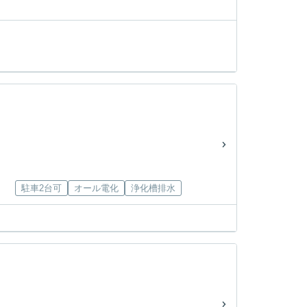
駐車2台可
オール電化
浄化槽排水