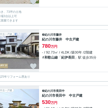
向き、73坪の土地
車場3台以上可
庭菜園できます
中古一戸建
紀の川市
藤井
紀の川市藤井 中古戸建
780
万円
- / 92.73㎡ / 4LDK /築30年 /2階建
和歌山線
「
紀伊長田
」駅 徒歩35分
成25年リフォーム歴あり
中古一戸建
紀の川市
長田中
紀の川市長田中 中古戸建
530
万円