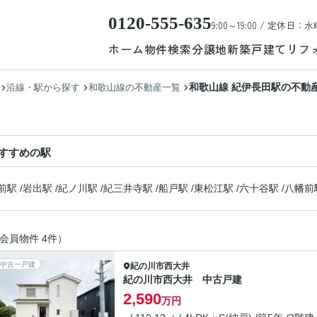
0120-555-635
9:00～19:00 / 定休日：水
ホーム
物件検索
分譲地
新築戸建て
リフ
和歌山線 紀伊長田駅の不動
沿線・駅から探す
和歌山線の不動産一覧
すすめの駅
前駅
/
岩出駅
/
紀ノ川駅
/
紀三井寺駅
/
船戸駅
/
東松江駅
/
六十谷駅
/
八幡前
会員物件 4件）
中古一戸建
紀の川市
西大井
紀の川市西大井 中古戸建
2,590
万円