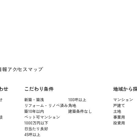
情報
アクセスマップ
わせ
こだわり条件
地域から
せ
新築・築浅
100坪以上
マンション
リフォーム・リノベ済み
角地
戸建て
築10年以内
建築条件なし
土地
談
ペット可マンション
事業用
1000万円以下
投資用
日当たり良好
45坪以上