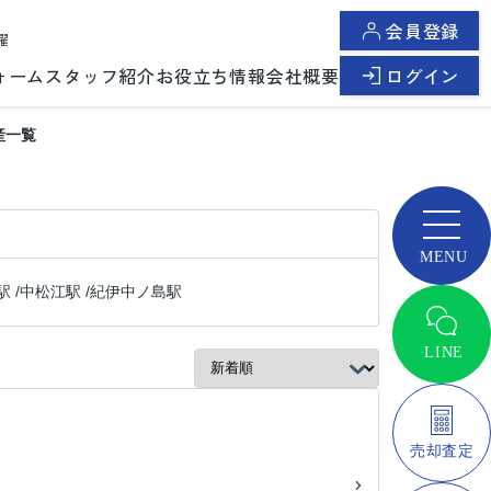
会員登録
曜
ォーム
スタッフ紹介
お役立ち情報
会社概要
ログイン
産一覧
駅
/
中松江駅
/
紀伊中ノ島駅