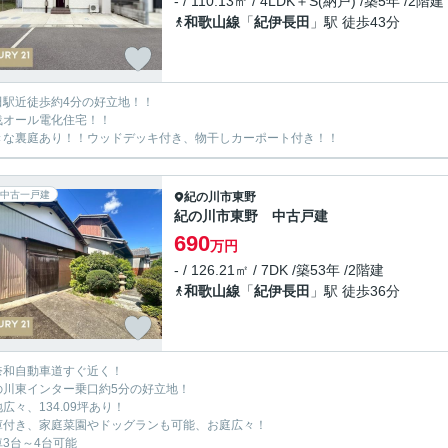
- / 110.13㎡ / 4LDK＋S(納戸) /築5年 /2階建
和歌山線
「
紀伊長田
」駅 徒歩43分
田駅近徒歩約4分の好立地！！
浅オール電化住宅！！
きな裏庭あり！！ウッドデッキ付き、物干しカーポート付き！！
中古一戸建
紀の川市
東野
紀の川市東野 中古戸建
690
万円
- / 126.21㎡ / 7DK /築53年 /2階建
和歌山線
「
紀伊長田
」駅 徒歩36分
奈和自動車道すぐ近く！
の川東インター乗口約5分の好立地！
地広々、134.09坪あり！
庫付き、家庭菜園やドッグランも可能、お庭広々！
車3台～4台可能