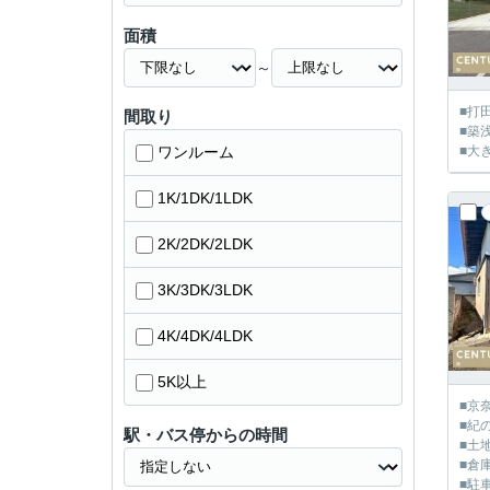
面積
～
■打
間取り
■築
ワンルーム
■大
1K/1DK/1LDK
2K/2DK/2LDK
3K/3DK/3LDK
4K/4DK/4LDK
5K以上
■京
■紀
駅・バス停からの時間
■土
■倉
■駐