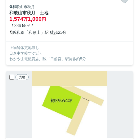
和歌山市秋月
和歌山市秋月 土地
1,574
1,000
万
円
- / 236.55㎡ / -
阪和線「和歌山」駅 徒歩23分
上物解体更地渡し
日進中学校すぐ近く
わかやま電鐵貴志川線「日前宮」駅徒歩約5分
売地