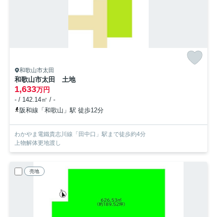
和歌山市太田
和歌山市太田 土地
1,633
万円
- / 142.14㎡ / -
阪和線「和歌山」駅 徒歩12分
わかやま電鐵貴志川線「田中口」駅まで徒歩約4分
上物解体更地渡し
売地