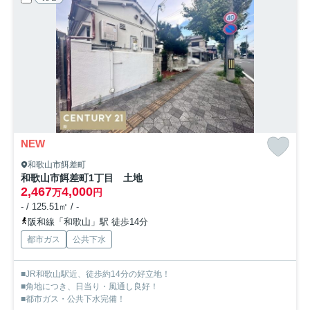
NEW
和歌山市餌差町
和歌山市餌差町1丁目 土地
2,467
4,000
万
円
- / 125.51㎡ / -
阪和線「和歌山」駅 徒歩14分
都市ガス
公共下水
■JR和歌山駅近、徒歩約14分の好立地！
■角地につき、日当り・風通し良好！
■都市ガス・公共下水完備！