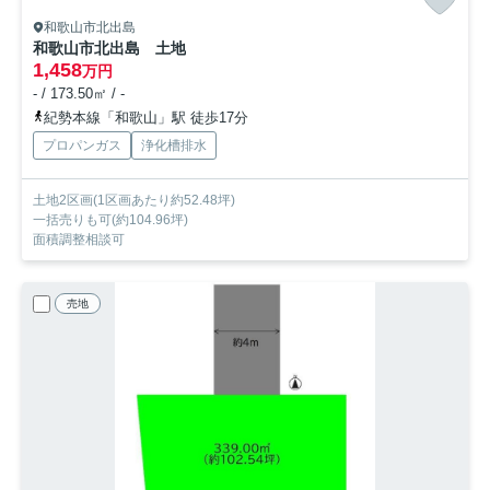
和歌山市北出島
和歌山市北出島 土地
1,458
万円
- / 173.50㎡ / -
紀勢本線「和歌山」駅 徒歩17分
プロパンガス
浄化槽排水
土地2区画(1区画あたり約52.48坪)
一括売りも可(約104.96坪)
面積調整相談可
売地