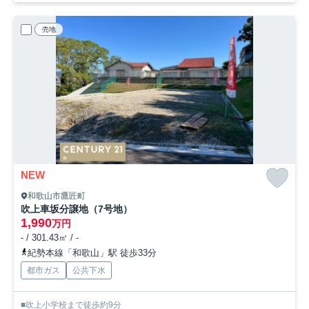
売地
NEW
和歌山市鷹匠町
吹上車坂分譲地（7号地）
1,990
万円
- / 301.43㎡ / -
紀勢本線「和歌山」駅 徒歩33分
都市ガス
公共下水
■吹上小学校まで徒歩約9分