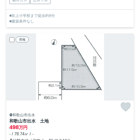
都市ガス
公共下水
■吹上小学校まで徒歩約9分
■建築条件なし
売地
和歌山市出水
和歌山市出水 土地
498
万円
- / 78.74㎡ / -