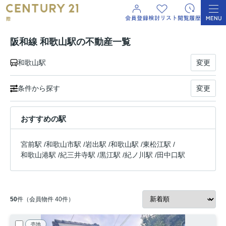
阪和線 和歌山駅の不動産一覧
和歌山駅
変更
条件から探す
変更
おすすめの駅
宮前駅
/
和歌山市駅
/
岩出駅
/
和歌山駅
/
東松江駅
/
和歌山港駅
/
紀三井寺駅
/
黒江駅
/
紀ノ川駅
/
田中口駅
50
件（会員物件 40件）
売地