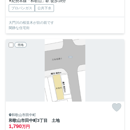
紀勢本線「和歌山」駅 徒歩18分
プロパンガス
公共下水
大門川の桜並木が目の前です
閑静な住宅街
売地
和歌山市田中町
和歌山市田中町3丁目 土地
1,790
万円