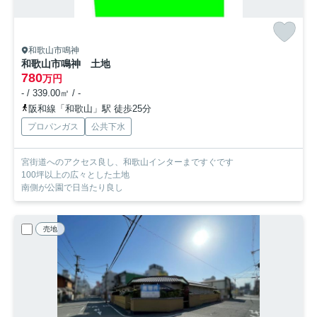
和歌山市鳴神
和歌山市鳴神 土地
780
万円
- / 339.00㎡ / -
阪和線「和歌山」駅 徒歩25分
プロパンガス
公共下水
宮街道へのアクセス良し、和歌山インターまですぐです
100坪以上の広々とした土地
南側が公園で日当たり良し
売地