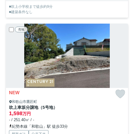
■吹上小学校まで徒歩約9分
■建築条件なし
売地
NEW
和歌山市鷹匠町
吹上車坂分譲地（5号地）
1,598
万円
- / 251.40㎡ / -
紀勢本線「和歌山」駅 徒歩33分