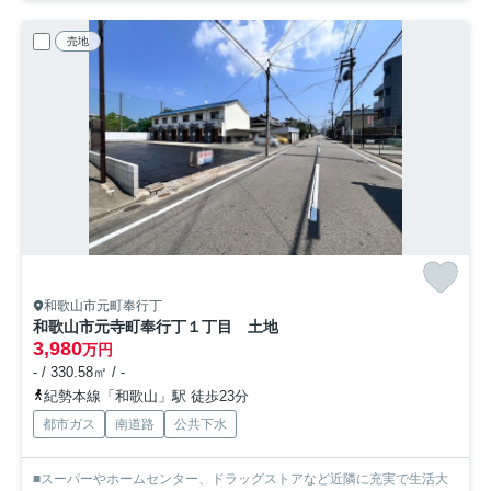
売地
和歌山市元町奉行丁
和歌山市元寺町奉行丁１丁目 土地
3,980
万円
- / 330.58㎡ / -
紀勢本線「和歌山」駅 徒歩23分
都市ガス
南道路
公共下水
■スーパーやホームセンター、ドラッグストアなど近隣に充実で生活大