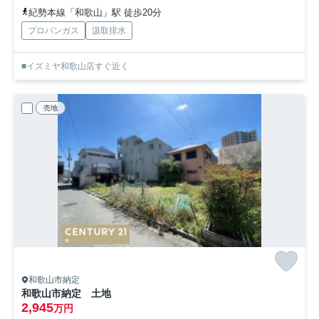
紀勢本線「和歌山」駅 徒歩20分
プロパンガス
汲取排水
■イズミヤ和歌山店すぐ近く
売地
和歌山市納定
和歌山市納定 土地
2,945
万円