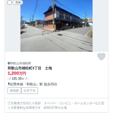
売地
和歌山市雄松町
和歌山市雄松町3丁目 土地
1,200
万円
- / 185.38㎡ / -
紀勢本線「和歌山」駅 徒歩25分
南道路
公共下水
三方角地で日当たり良好 スーパー・コンビニ・ホームセンターなど近
く大変便利な住環境です 約56.07坪の土地