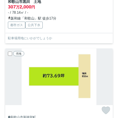
和歌山市黒田 土地
307
2,000
万
円
- / 78.14㎡ / -
阪和線「和歌山」駅 徒歩17分
都市ガス
公共下水
駐車場用地にいかがでしょうか
売地
和歌山市新雑賀町