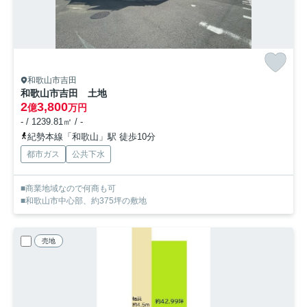
和歌山市吉田
和歌山市吉田 土地
2
3,800
億
万円
- / 1239.81㎡ / -
紀勢本線「和歌山」駅 徒歩10分
都市ガス
公共下水
■商業地域なので何商も可
■和歌山市中心部、約375坪の敷地
売地