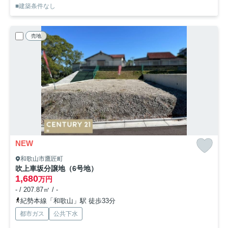
■建築条件なし
売地
NEW
和歌山市鷹匠町
吹上車坂分譲地（6号地）
1,680
万円
- / 207.87㎡ / -
紀勢本線「和歌山」駅 徒歩33分
都市ガス
公共下水