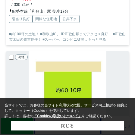
- / 330.74㎡ / -
紀勢本線「和歌山」駅 徒歩17分
陽当り良好
閑静な住宅地
公共下水
■約100坪の土地！ ■和歌山IC、JR和歌山駅までアクセス良好！ ■和歌山
市太田の貴重物件！ ■スーパー、コンビニ徒歩...
もっと見る
売地
当サイトでは、お客様の当サイト利用状況把握、サービス向上検討を目的と
して、クッキー（Cookie）を使用しています。
詳しくは、当社の
「Cookieの取扱いについて」
をご確認ください。
LINE
売却査定
電話
お問い合わせ
閉じる
和歌山市有家