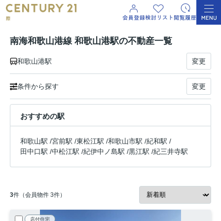
南海和歌山港線 和歌山港駅の不動産一覧
和歌山港駅
変更
条件から探す
変更
おすすめの駅
和歌山駅
/
宮前駅
/
東松江駅
/
和歌山市駅
/
紀和駅
/
田中口駅
/
中松江駅
/
紀伊中ノ島駅
/
黒江駅
/
紀三井寺駅
3
件（会員物件 3件）
店付住宅