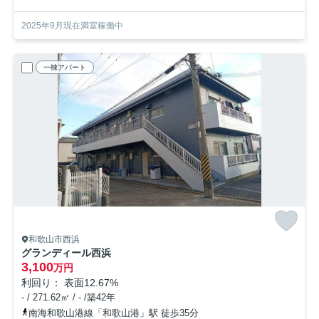
2025年9月現在満室稼働中
一棟アパート
和歌山市西浜
グランディール西浜
3,100
万円
利回り： 表面12.67%
- / 271.62㎡ / - /築42年
南海和歌山港線「和歌山港」駅 徒歩35分