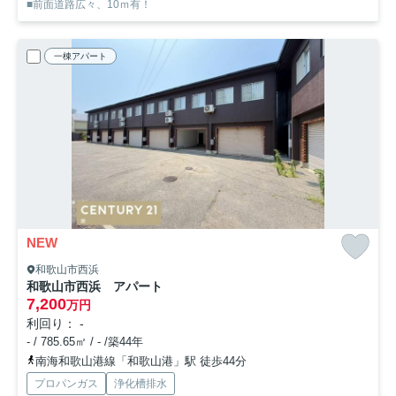
■前面道路広々、10ｍ有！
一棟アパート
NEW
和歌山市西浜
和歌山市西浜 アパート
7,200
万円
利回り： -
- / 785.65㎡ / - /築44年
南海和歌山港線「和歌山港」駅 徒歩44分
プロパンガス
浄化槽排水