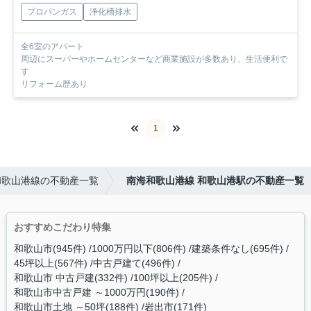
プロパンガス
浄化槽排水
全6室のアパート
周辺にスーパーやホームセンターなど商業施設が多数あり、生活便利で
す
リフォーム歴あり
1
和歌山港線の不動産一覧
南海和歌山港線 和歌山港駅の不動産一覧
おすすめこだわり特集
和歌山市(945件)
1000万円以下(806件)
建築条件なし(695件)
45坪以上(567件)
中古戸建て(496件)
和歌山市 中古戸建(332件)
100坪以上(205件)
和歌山市中古戸建 ～1000万円(190件)
和歌山市土地 ～50坪(188件)
岩出市(171件)