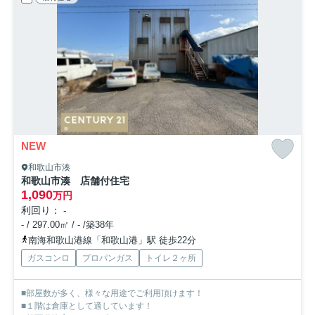
NEW
和歌山市湊
和歌山市湊 店舗付住宅
1,090
万円
利回り： -
- / 297.00㎡ / - /築38年
南海和歌山港線「和歌山港」駅 徒歩22分
ガスコンロ
プロパンガス
トイレ２ヶ所
■部屋数が多く、様々な用途でご利用頂けます！
■１階は倉庫として適しています！