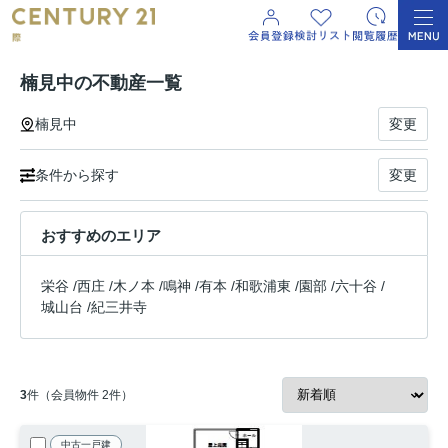
楠見中の不動産一覧
楠見中
変更
条件から探す
変更
おすすめのエリア
栄谷
/
西庄
/
木ノ本
/
鳴神
/
有本
/
和歌浦東
/
園部
/
六十谷
/
城山台
/
紀三井寺
3
件（会員物件 2件）
中古一戸建