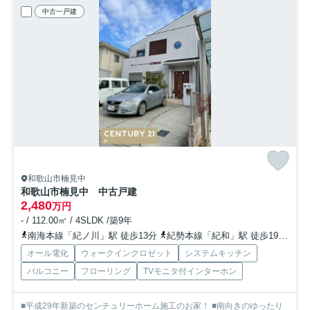
中古一戸建
和歌山市楠見中
和歌山市楠見中 中古戸建
2,480
万円
- / 112.00㎡ / 4SLDK /築9年
南海本線「紀ノ川」駅 徒歩13分
紀勢本線「紀和」駅 徒歩19分
阪
オール電化
ウォークインクロゼット
システムキッチン
バルコニー
フローリング
TVモニタ付インターホン
■平成29年新築のセンチュリーホーム施工のお家！ ■南向きのゆったり