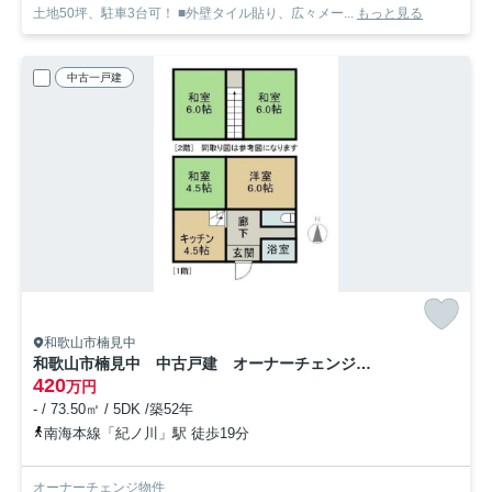
土地50坪、駐車3台可！ ■外壁タイル貼り、広々メー...
もっと見る
中古一戸建
和歌山市楠見中
和歌山市楠見中 中古戸建 オーナーチェンジ物件
420
万円
- / 73.50㎡ / 5DK /築52年
南海本線「紀ノ川」駅 徒歩19分
オーナーチェンジ物件