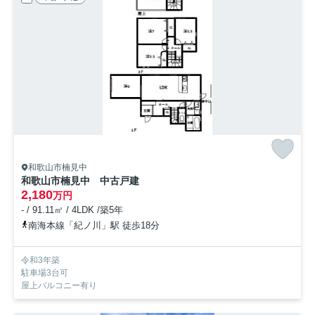
和歌山市楠見中
和歌山市楠見中 中古戸建
2,180
万円
- / 91.11㎡ / 4LDK /築5年
南海本線「紀ノ川」駅 徒歩18分
令和3年築
駐車場3台可
屋上バルコニー有り