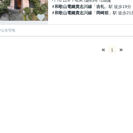
- / 70.11㎡ / 4DK /築63年 /1階建
和歌山電鐵貴志川線
「
吉礼
」駅 徒歩19分
和歌山電鐵貴志川線
「
岡崎前
」駅 徒歩21
静な住宅地
1