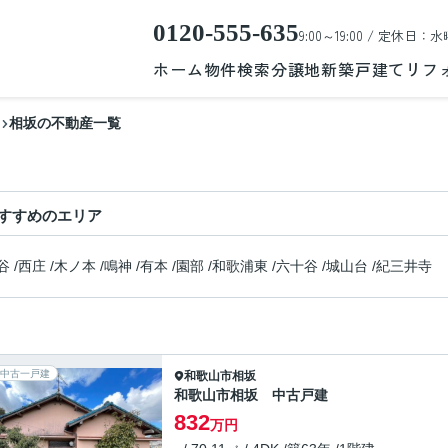
0120-555-635
9:00～19:00 / 定休日：水
ホーム
物件検索
分譲地
新築戸建て
リフ
相坂の不動産一覧
すすめのエリア
谷
/
西庄
/
木ノ本
/
鳴神
/
有本
/
園部
/
和歌浦東
/
六十谷
/
城山台
/
紀三井寺
中古一戸建
和歌山市
相坂
和歌山市相坂 中古戸建
832
万円