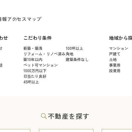
情報
アクセスマップ
わせ
こだわり条件
地域から
せ
新築・築浅
100坪以上
マンション
リフォーム・リノベ済み
角地
戸建て
築10年以内
建築条件なし
土地
談
ペット可マンション
事業用
1000万円以下
投資用
日当たり良好
45坪以上
不動産を探す