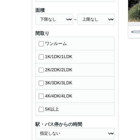
面積
～
■閑
間取り
ワンルーム
1K/1DK/1LDK
2K/2DK/2LDK
3K/3DK/3LDK
4K/4DK/4LDK
5K以上
駅・バス停からの時間