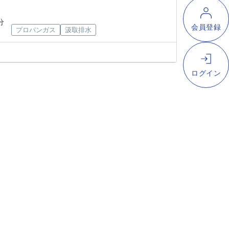
分
プロパンガス
汲取排水