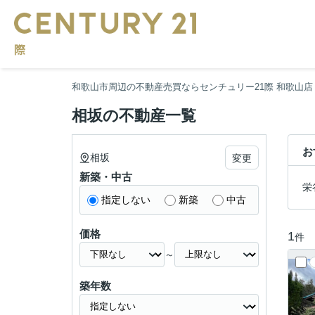
和歌山市周辺の不動産売買ならセンチュリー21際 和歌山店
相坂の不動産一覧
お
相坂
変更
新築・中古
栄
指定しない
新築
中古
価格
1
件
～
築年数