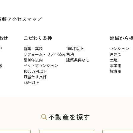
情報
アクセスマップ
わせ
こだわり条件
地域から
せ
新築・築浅
100坪以上
マンション
リフォーム・リノベ済み
角地
戸建て
築10年以内
建築条件なし
土地
談
ペット可マンション
事業用
1000万円以下
投資用
日当たり良好
45坪以上
不動産を探す