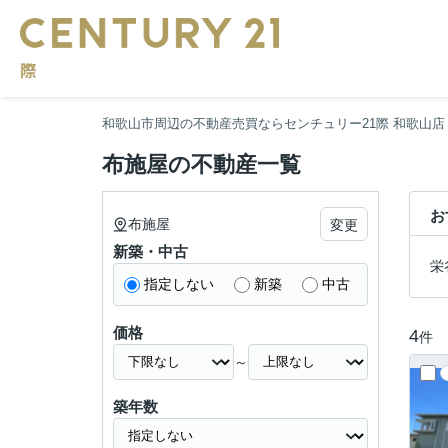
和歌山市周辺の不動産売買ならセンチュリー21際 和歌山店
布施屋の不動産一覧
お
布施屋
変更
新築・中古
栄
指定しない
新築
中古
価格
4
件
～
築年数