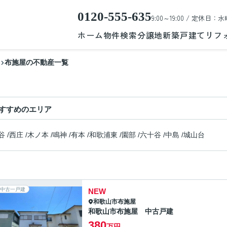
0120-555-635
9:00～19:00 / 定休日：水
ホーム
物件検索
分譲地
新築戸建て
リフ
布施屋の不動産一覧
すすめのエリア
谷
/
西庄
/
木ノ本
/
鳴神
/
有本
/
和歌浦東
/
園部
/
六十谷
/
中島
/
城山台
中古一戸建
NEW
和歌山市
布施屋
和歌山市布施屋 中古戸建
380
万円