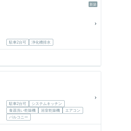
新築
駐車2台可
浄化槽排水
駐車2台可
システムキッチン
食器洗い乾燥機
浴室乾燥機
エアコン
バルコニー