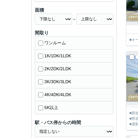
面積
～
間取り
■オ
ワンルーム
1K/1DK/1LDK
2K/2DK/2LDK
3K/3DK/3LDK
4K/4DK/4LDK
5K以上
■開
■県
駅・バス停からの時間
■通