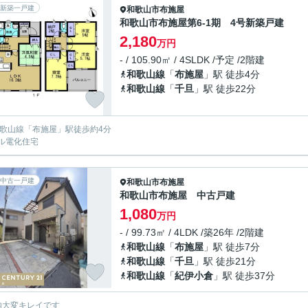
新築一戸建
和歌山市
布施屋
和歌山市布施屋第6-1期 4号新築戸建
2,180
万円
- / 105.90㎡ / 4SLDK /予定 /2階建
和歌山線
「
布施屋
」駅 徒歩4分
和歌山線
「
千旦
」駅 徒歩22分
和歌山線「布施屋」駅徒歩約4分
ル電化住宅
中古一戸建
和歌山市
布施屋
和歌山市布施屋 中古戸建
1,080
万円
- / 99.73㎡ / 4LDK /築26年 /2階建
和歌山線
「
布施屋
」駅 徒歩7分
和歌山線
「
千旦
」駅 徒歩21分
和歌山線
「
紀伊小倉
」駅 徒歩37分
内大変キレイです