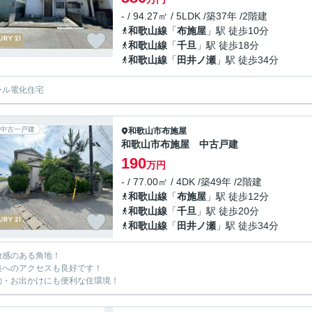
- / 94.27㎡ / 5LDK /築37年 /2階建
和歌山線
「
布施屋
」駅 徒歩10分
和歌山線
「
千旦
」駅 徒歩18分
和歌山線
「
田井ノ瀬
」駅 徒歩34分
ール電化住宅
中古一戸建
和歌山市
布施屋
和歌山市布施屋 中古戸建
190
万円
- / 77.00㎡ / 4DK /築49年 /2階建
和歌山線
「
布施屋
」駅 徒歩12分
和歌山線
「
千旦
」駅 徒歩20分
和歌山線
「
田井ノ瀬
」駅 徒歩34分
放感のある角地！
道へのアクセスも良好です！
勤・お出かけにも便利な住環境！