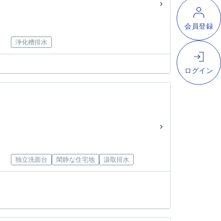
浄化槽排水
独立洗面台
閑静な住宅地
汲取排水