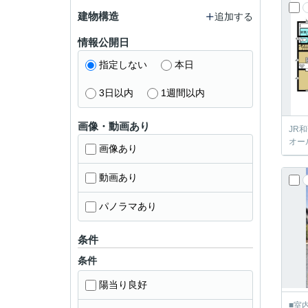
建物構造
追加する
情報公開日
指定しない
本日
3日以内
1週間以内
画像・動画あり
JR
オー
画像あり
動画あり
パノラマあり
条件
条件
陽当り良好
■室