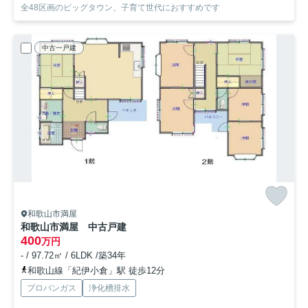
全48区画のビッグタウン、子育て世代におすすめです
中古一戸建
和歌山市満屋
和歌山市満屋 中古戸建
400
万円
- / 97.72㎡ / 6LDK /築34年
和歌山線「紀伊小倉」駅 徒歩12分
プロパンガス
浄化槽排水