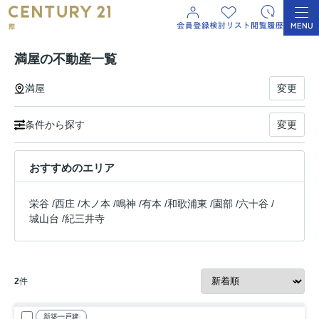
満屋の不動産一覧
満屋
変更
条件から探す
変更
おすすめのエリア
栄谷
/
西庄
/
木ノ本
/
鳴神
/
有本
/
和歌浦東
/
園部
/
六十谷
/
城山台
/
紀三井寺
2
件
新築一戸建