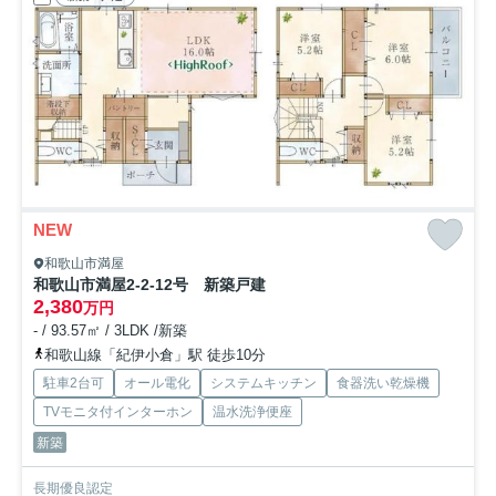
NEW
和歌山市満屋
和歌山市満屋2-2-12号 新築戸建
2,380
万円
- / 93.57㎡ / 3LDK /新築
和歌山線「紀伊小倉」駅 徒歩10分
駐車2台可
オール電化
システムキッチン
食器洗い乾燥機
TVモニタ付インターホン
温水洗浄便座
新築
長期優良認定