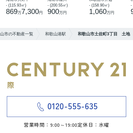
- (115.93㎡)
- (200.55㎡)
- (158.90㎡)
-
869
7,300
900
1,060
万
円
万円
万円
山市の不動産一覧
和歌山港駅
和歌山市土佐町3丁目 土地
0120-555-635
営業時間：9:00～19:00
定休日：水曜