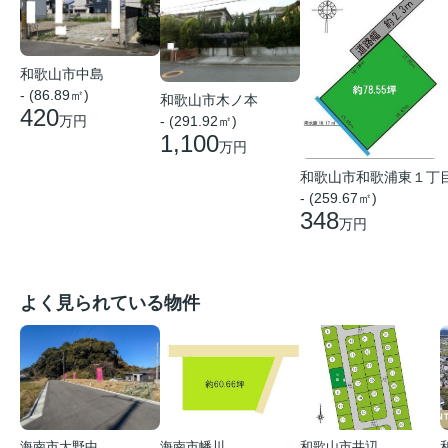
和歌山市中島
- (86.89㎡)
和歌山市木ノ本
420
万円
- (291.92㎡)
1,100
万円
和歌山市和歌浦東１丁
- (259.67㎡)
348
万円
よく見られている物件
海南市大野中
海南市幡川
和歌山市井辺