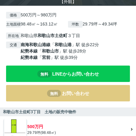
【外観】
500万円～980万円
価格
98.48㎡～163.12㎡
29.79坪～49.34坪
土地面積
坪数
和歌山県
和歌山市
土佐町
３丁目
所在地
南海和歌山港線
「
和歌山港
」駅 徒歩22分
交通
紀勢本線
「
和歌山市
」駅 徒歩28分
紀勢本線
「
宮前
」駅 徒歩39分
LINEからお問い合わせ
無料
お問い合わせ
無料
和歌山市土佐町3丁目 土地の販売中物件
500万円
29.79坪(98.48㎡)