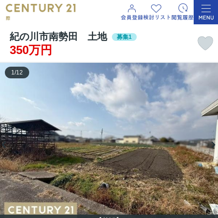
紀の川市南勢田 土地
募集1
350万円
1
/
12