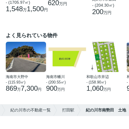
620
- (1705.97㎡)
万円
- (204.30㎡)
1,548
1,500
万
円
200
万円
よく見られている物件
海南市大野中
海南市幡川
和歌山市井辺
- (115.93㎡)
- (200.55㎡)
- (158.90㎡)
-
869
7,300
900
1,060
万
円
万円
万円
紀の川市の不動産一覧
打田駅
紀の川市南勢田 土地