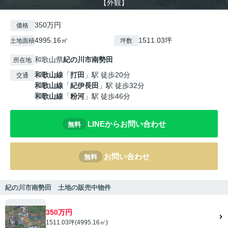
【外観】
350万円
価格
4995.16㎡
1511.03坪
土地面積
坪数
和歌山県
紀の川市
南勢田
所在地
和歌山線
「
打田
」駅 徒歩20分
交通
和歌山線
「
紀伊長田
」駅 徒歩32分
和歌山線
「
粉河
」駅 徒歩46分
LINEからお問い合わせ
無料
お問い合わせ
無料
紀の川市南勢田 土地の販売中物件
350万円
1511.03坪(4995.16㎡)