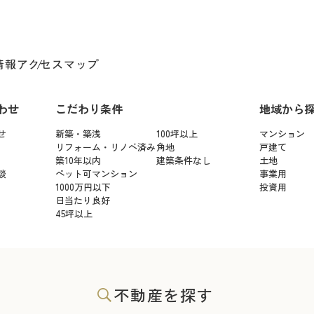
情報
アクセスマップ
わせ
こだわり条件
地域から
せ
新築・築浅
100坪以上
マンション
リフォーム・リノベ済み
角地
戸建て
築10年以内
建築条件なし
土地
談
ペット可マンション
事業用
1000万円以下
投資用
日当たり良好
45坪以上
不動産を探す