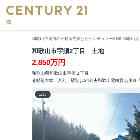
和歌山市周辺の不動産売買ならセンチュリー21際 和歌山店
和歌山市宇須2丁目 土地
2,850万円
和歌山県
和歌山市
宇須
２丁目
紀勢本線「宮前」駅徒歩24分
和歌山電鐵貴志川線「
1
/
13