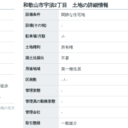
和歌山市宇須2丁目 土地の詳細情報
設備条件
閑静な住宅地
設備(その他)
-
駐車場/月額
-/-
土地権利
所有権
国土法届出
不要
用途地域
第一種住居
区画数
- / -
 徒歩
管理形態
-
分
管理員の勤務形態
-
情報の見方
管理会社
-
取引態様
一般媒介