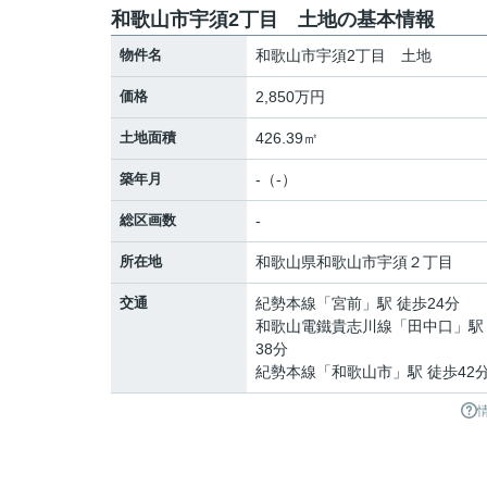
和歌山市宇須2丁目 土地の基本情報
物件名
和歌山市宇須2丁目 土地
価格
2,850万円
土地面積
426.39㎡
築年月
-（-）
総区画数
-
所在地
和歌山県
和歌山市
宇須
２丁目
交通
紀勢本線
「
宮前
」駅 徒歩24分
和歌山電鐵貴志川線
「
田中口
」駅
38分
紀勢本線
「
和歌山市
」駅 徒歩42