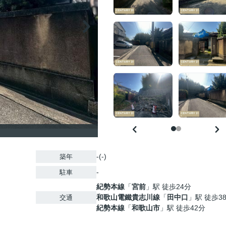
-(-)
築年
-
駐車
紀勢本線
「
宮前
」駅 徒歩24分
和歌山電鐵貴志川線
「
田中口
」駅 徒歩3
交通
紀勢本線
「
和歌山市
」駅 徒歩42分