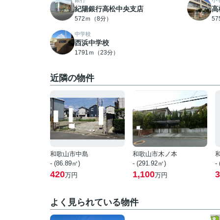
銀行
小
紀陽銀行高松中央支店
高
572ｍ（8分）
5
中学校
西浜中学校
1791ｍ（23分）
近隣の物件
和歌山市中島
和歌山市木ノ本
- (86.89㎡)
- (291.92㎡)
-
420
1,100
3
万円
万円
よく見られている物件