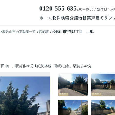
0120-555-635
9:00～19:00 / 定休日：水
ホーム
物件検索
分譲地
新築戸建て
リフ
和歌山市宇須2丁目 土地
和歌山市の不動産一覧
宮前駅
田中口」駅徒歩38分
紀勢本線「和歌山市」駅徒歩42分