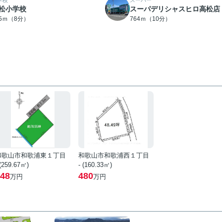
学校
スーパー
松小学校
スーパデリシャスヒロ高松店
75ｍ（8分）
764ｍ（10分）
和歌山市和歌浦東１丁目
和歌山市和歌浦西１丁目
 (259.67㎡)
- (160.33㎡)
48
480
万円
万円