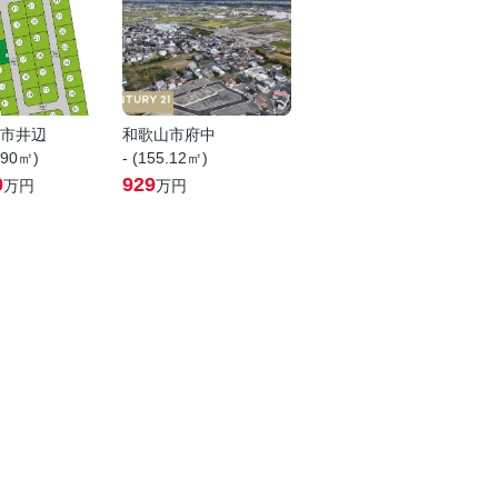
市井辺
和歌山市府中
.90㎡)
- (155.12㎡)
0
929
万円
万円