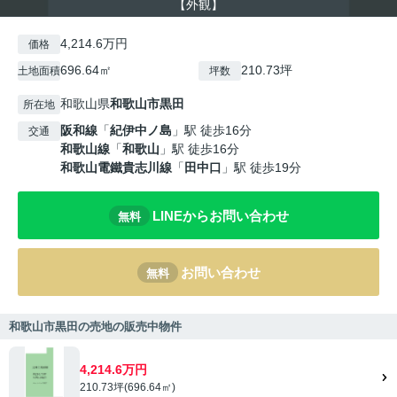
【外観】
4,214.6万円
価格
696.64㎡
210.73坪
土地面積
坪数
和歌山県
和歌山市
黒田
所在地
阪和線
「
紀伊中ノ島
」駅 徒歩16分
交通
和歌山線
「
和歌山
」駅 徒歩16分
和歌山電鐵貴志川線
「
田中口
」駅 徒歩19分
LINEからお問い合わせ
無料
お問い合わせ
無料
和歌山市黒田の売地の販売中物件
4,214.6万円
210.73坪(696.64㎡)