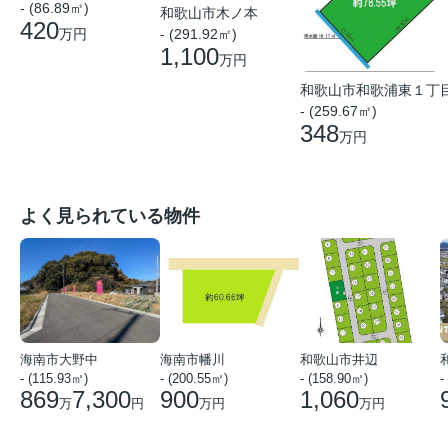
- (86.89㎡)
和歌山市木ノ本
420
万円
- (291.92㎡)
1,100
万円
和歌山市和歌浦東１丁
- (259.67㎡)
348
万円
よく見られている物件
海南市大野中
海南市幡川
和歌山市井辺
- (115.93㎡)
- (200.55㎡)
- (158.90㎡)
-
869
7,300
900
1,060
万
円
万円
万円