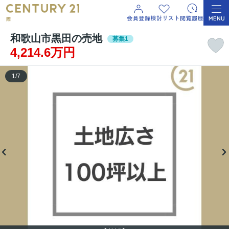
和歌山市黒田の売地
募集1
4,214.6万円
1
/
7