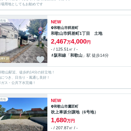
車場用地としてもお勧めです
売地
NEW
和歌山市
餌差町
和歌山市餌差町1丁目 土地
2,467
4,000
万
円
- / 125.51㎡ / -
阪和線
「
和歌山
」駅 徒歩14分
R和歌山駅近、徒歩約14分の好立地！
地につき、日当り・風通し良好！
市ガス・公共下水完備！
売地
NEW
和歌山市
鷹匠町
吹上車坂分譲地（6号地）
1,680
万円
- / 207.87㎡ / -