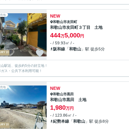
売地
NEW
和歌山市
友田町
和歌山市友田町３丁目 土地
444
5,000
万
円
- / 59.93㎡ / -
阪和線
「
和歌山
」駅 徒歩5分
歌山駅近、徒歩約5分の好立地！
市ガス・公共下水利用可能！
売地
NEW
和歌山市
黒田
和歌山市黒田 土地
1,980
万円
- / 123.86㎡ / -
紀勢本線
「
和歌山
」駅 徒歩8分