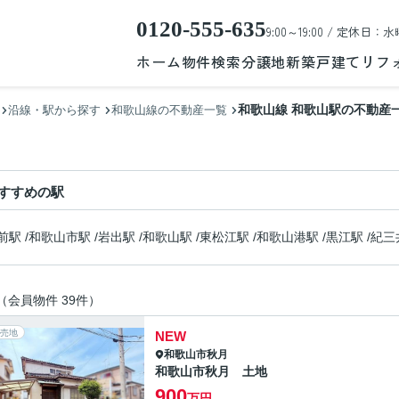
0120-555-635
9:00～19:00 / 定休日：水
ホーム
物件検索
分譲地
新築戸建て
リフ
和歌山線 和歌山駅の不動産
沿線・駅から探す
和歌山線の不動産一覧
すすめの駅
前駅
/
和歌山市駅
/
岩出駅
/
和歌山駅
/
東松江駅
/
和歌山港駅
/
黒江駅
/
紀三
（会員物件 39件）
売地
NEW
和歌山市
秋月
和歌山市秋月 土地
900
万円