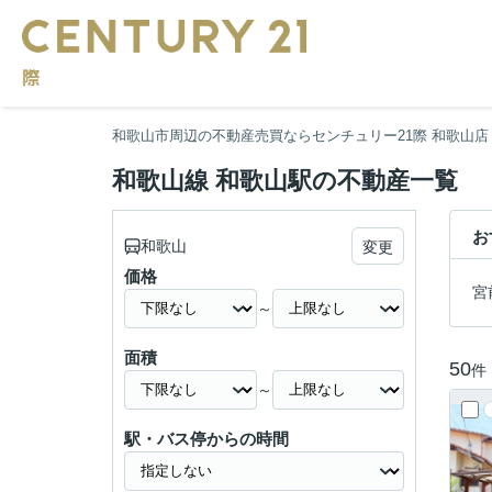
和歌山市周辺の不動産売買ならセンチュリー21際 和歌山店
和歌山線 和歌山駅の不動産一覧
お
和歌山
変更
価格
宮
～
面積
50
件
～
駅・バス停からの時間