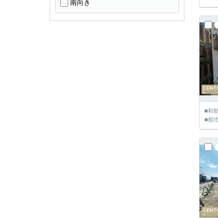
南向き
■和
■都