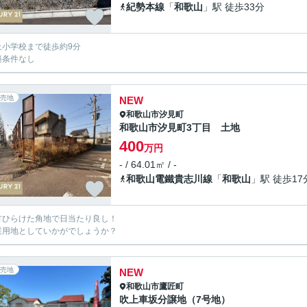
紀勢本線
「
和歌山
」駅 徒歩33分
上小学校まで徒歩約9分
築条件なし
売地
NEW
和歌山市
汐見町
和歌山市汐見町3丁目 土地
400
万円
- / 64.01㎡ / -
和歌山電鐵貴志川線
「
和歌山
」駅 徒歩17
方ひらけた角地で日当たり良し！
業用地としていかがでしょうか？
売地
NEW
和歌山市
鷹匠町
吹上車坂分譲地（7号地）