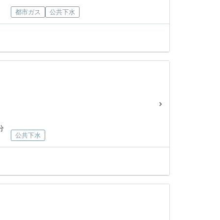
都市ガス
公共下水
分
公共下水