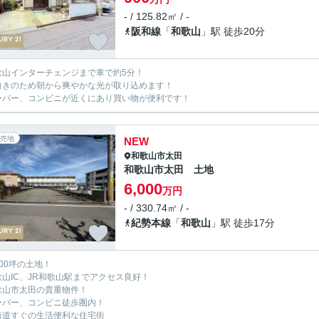
- / 125.82㎡ / -
阪和線
「
和歌山
」駅 徒歩20分
歌山インターチェンジまで車で約5分！
向きのため朝から爽やかな光が取り込めます！
ーパー、コンビニが近くにあり買い物が便利です！
売地
NEW
和歌山市
太田
和歌山市太田 土地
6,000
万円
- / 330.74㎡ / -
紀勢本線
「
和歌山
」駅 徒歩17分
100坪の土地！
歌山IC、JR和歌山駅までアクセス良好！
歌山市太田の貴重物件！
ーパー、コンビニ徒歩圏内！
街道すぐの生活便利な住宅街