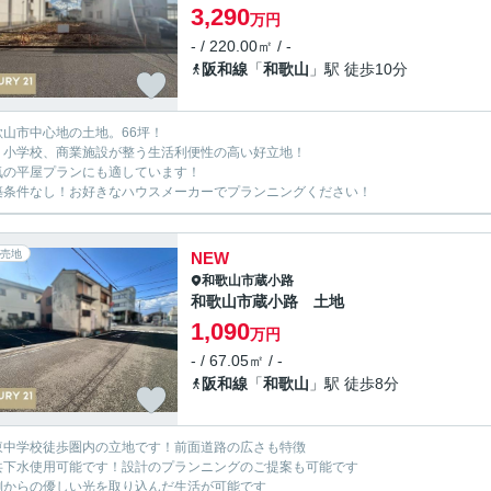
3,290
万円
- / 220.00㎡ / -
阪和線
「
和歌山
」駅 徒歩10分
歌山市中心地の土地。66坪！
、小学校、商業施設が整う生活利便性の高い好立地！
気の平屋プランにも適しています！
築条件なし！お好きなハウスメーカーでプランニングください！
売地
NEW
和歌山市
蔵小路
和歌山市蔵小路 土地
1,090
万円
- / 67.05㎡ / -
阪和線
「
和歌山
」駅 徒歩8分
東中学校徒歩圏内の立地です！前面道路の広さも特徴
共下水使用可能です！設計のプランニングのご提案も可能です
側からの優しい光を取り込んだ生活が可能です