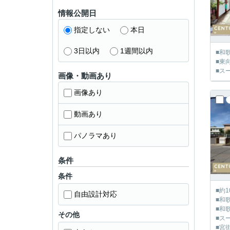
情報公開日
指定しない
本日
3日以内
1週間以内
■和
■東
■ス
画像・動画あり
画像あり
動画あり
パノラマあり
条件
条件
■約
自由設計対応
■和
■和
その他
■ス
■宮