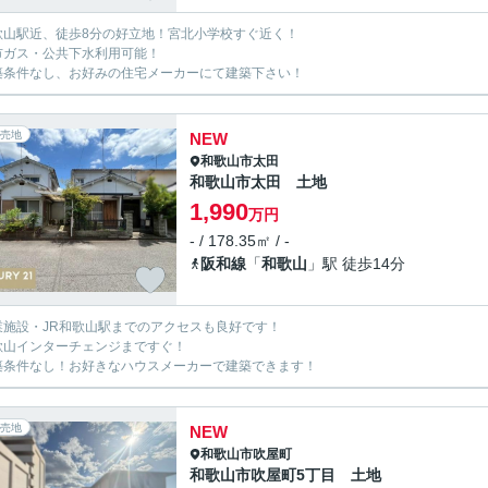
歌山駅近、徒歩8分の好立地！宮北小学校すぐ近く！
市ガス・公共下水利用可能！
築条件なし、お好みの住宅メーカーにて建築下さい！
売地
NEW
和歌山市
太田
和歌山市太田 土地
1,990
万円
- / 178.35㎡ / -
阪和線
「
和歌山
」駅 徒歩14分
業施設・JR和歌山駅までのアクセスも良好です！
歌山インターチェンジまですぐ！
築条件なし！お好きなハウスメーカーで建築できます！
売地
NEW
和歌山市
吹屋町
和歌山市吹屋町5丁目 土地