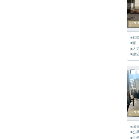
■和
■駅
■人
■建
■城
■公
■北