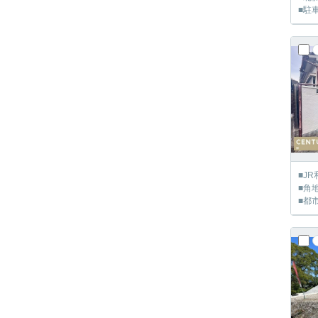
■駐
■J
■角
■都