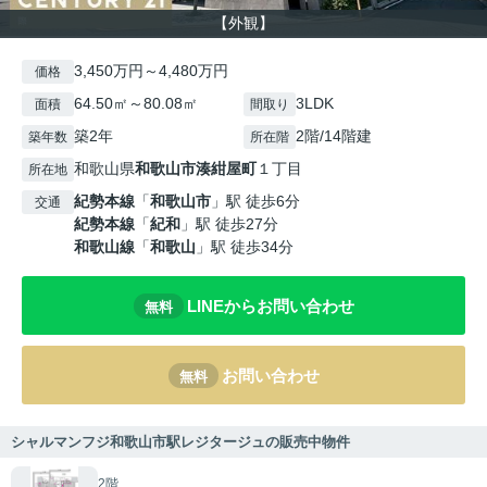
【外観】
3,450万円～4,480万円
価格
64.50㎡～80.08㎡
3LDK
面積
間取り
築2年
2階/14階建
築年数
所在階
和歌山県
和歌山市
湊紺屋町
１丁目
所在地
紀勢本線
「
和歌山市
」駅 徒歩6分
交通
紀勢本線
「
紀和
」駅 徒歩27分
和歌山線
「
和歌山
」駅 徒歩34分
LINEからお問い合わせ
無料
お問い合わせ
無料
シャルマンフジ和歌山市駅レジタージュの販売中物件
2階