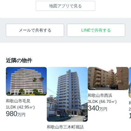
地図アプリで見る
メールで共有する
LINEで共有する
近隣の物件
和歌山市西浜
和歌山市毛見
3LDK (66.70㎡)
340
1LDK (42.95㎡)
万円
2
980
万円
和歌山市三木町堀詰