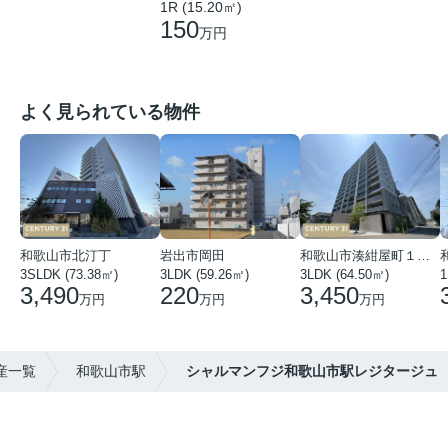
1R (15.20㎡)
150
万円
よく見られている物件
和歌山市北汀丁
岩出市岡田
和歌山市湊紺屋町１丁目
3SLDK (73.38㎡)
3LDK (59.26㎡)
3LDK (64.50㎡)
1
3,490
220
3,450
万円
万円
万円
産一覧
和歌山市駅
シャルマンフジ和歌山市駅レジタージュ