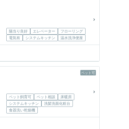
陽当り良好
エレベーター
フローリング
電気有
システムキッチン
温水洗浄便座
ペット可
ペット飼育可
ペット相談
床暖房
システムキッチン
洗髪洗面化粧台
食器洗い乾燥機