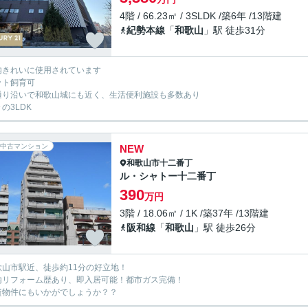
4階 / 66.23㎡ / 3SLDK /築6年 /13階建
紀勢本線
「
和歌山
」駅 徒歩31分
内きれいに使用されています
ット飼育可
通り沿いで和歌山城にも近く、生活便利施設も多数あり
の3LDK
中古マンション
NEW
和歌山市
十二番丁
ル・シャトー十二番丁
390
万円
3階 / 18.06㎡ / 1K /築37年 /13階建
阪和線
「
和歌山
」駅 徒歩26分
歌山市駅近、徒歩約11分の好立地！
内リフォーム歴あり、即入居可能！都市ガス完備！
資物件にもいかがでしょうか？？