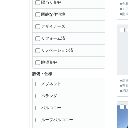
陽当り良好
■令
■エ
閑静な住宅地
■南
デザイナーズ
リフォーム済
リノベーション済
眺望良好
設備・仕様
■高
メゾネット
■専
■J
ベランダ
バルコニー
ルーフバルコニー