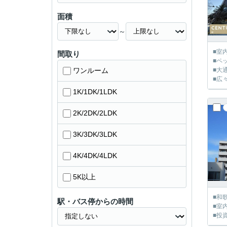
面積
～
■室
間取り
■ペ
ワンルーム
■大
■広々
1K/1DK/1LDK
2K/2DK/2LDK
3K/3DK/3LDK
4K/4DK/4LDK
5K以上
■和
駅・バス停からの時間
■室
■投