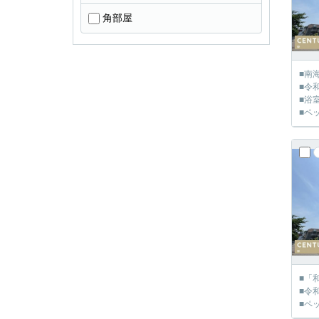
角部屋
■南
■令
■浴
■ペ
■「
■令
■ペ