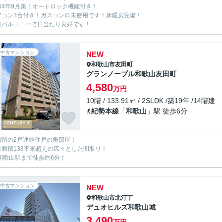
和4年9月築！オートロック機能付き！
アコン3台付き！ガスコンロ未使用です！床暖房完備！
東バルコニーで日当たり良好です！
中古マンション
NEW
和歌山市
友田町
グランノーブル和歌山友田町
4,580
万円
10階 / 133.91㎡ / 2SLDK /築19年 /14階建
紀勢本線
「
和歌山
」駅 徒歩6分
層階の2戸連結住戸の角部屋！
有面積138平米超えの広々とした間取り！
R和歌山駅まで徒歩約6分！
中古マンション
NEW
和歌山市
北汀丁
デュオヒルズ和歌山城
3,490