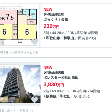
中古マンション
NEW
和歌山市
匠町
ぶらくり丁会館
230
万円
3階 / 44.28㎡ / 2DK /築52年 /8階建
和歌山線
「
和歌山
」駅 徒歩23分
5年7月に一部リフォーム済み
中古マンション
NEW
和歌山市
黒田
ポレスター和歌山黒田
3,830
万円
7階 / 69.03㎡ / 2LDK /築3年 /14階建
阪和線
「
和歌山
」駅 徒歩5分
R和歌山駅すぐ！角部屋です！