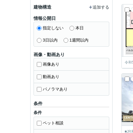
建物構造
追加する
情報公開日
指定しない
本日
3日以内
1週間以内
画像・動画あり
令和
画像あり
動画あり
パノラマあり
条件
条件
ペット相談
■J