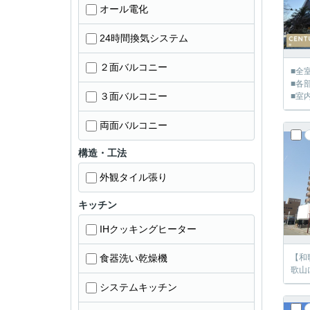
オール電化
24時間換気システム
２面バルコニー
■全
■各
３面バルコニー
■室
両面バルコニー
構造・工法
外観タイル張り
キッチン
IHクッキングヒーター
食器洗い乾燥機
【和
歌山
システムキッチン