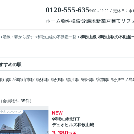
0120-555-635
9:00～19:00 / 定休日：水
ホーム
物件検索
分譲地
新築戸建て
リフ
和歌山線 和歌山駅の不動産
沿線・駅から探す
和歌山線の不動産一覧
すすめの駅
歌山駅
/
和歌山市駅
/
紀和駅
/
紀伊駅
/
黒江駅
/
岩出駅
/
宮前駅
/
紀伊中ノ島
（会員物件 35件）
中古マンション
NEW
和歌山市
北汀丁
デュオヒルズ和歌山城
3,380
万円