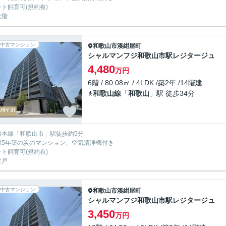
ット飼育可(規約有)
上階
中古マンション
和歌山市
湊紺屋町
シャルマンフジ和歌山市駅レジタージュ
4,480
万円
6階 / 80.08㎡ / 4LDK /築2年 /14階建
和歌山線
「
和歌山
」駅 徒歩34分
海本線「和歌山市」駅徒歩約5分
和5年築の炭のマンション、空気清浄機付き
ット飼育可(規約有)
住戸
中古マンション
和歌山市
湊紺屋町
シャルマンフジ和歌山市駅レジタージュ
3,450
万円