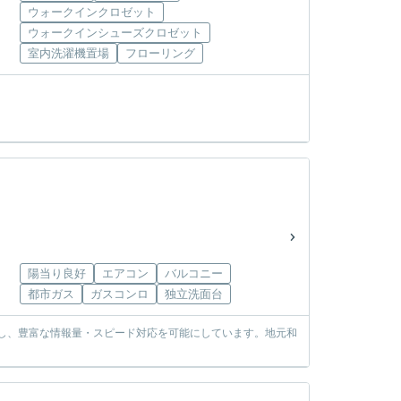
ウォークインクロゼット
ウォークインシューズクロゼット
室内洗濯機置場
フローリング
陽当り良好
エアコン
バルコニー
都市ガス
ガスコンロ
独立洗面台
使し、豊富な情報量・スピード対応を可能にしています。地元和