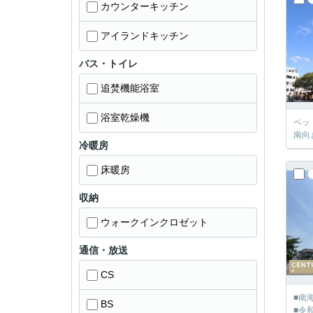
カウンターキッチン
アイランドキッチン
バス・トイレ
追焚機能浴室
浴室乾燥機
ペッ
南向
冷暖房
床暖房
収納
ウォークインクロゼット
通信・放送
CS
■南
BS
■令