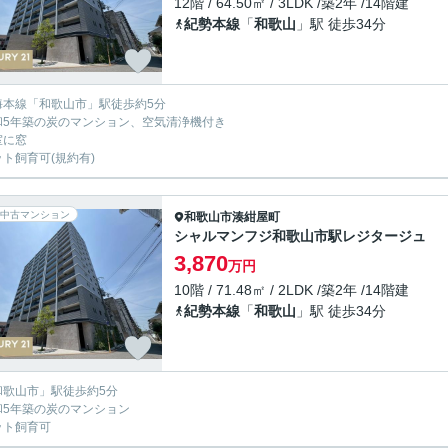
12階 / 64.50㎡ / 3LDK /築2年 /14階建
紀勢本線
「
和歌山
」駅 徒歩34分
海本線「和歌山市」駅徒歩約5分
和5年築の炭のマンション、空気清浄機付き
室に窓
ット飼育可(規約有)
中古マンション
和歌山市
湊紺屋町
シャルマンフジ和歌山市駅レジタージュ
3,870
万円
10階 / 71.48㎡ / 2LDK /築2年 /14階建
紀勢本線
「
和歌山
」駅 徒歩34分
和歌山市」駅徒歩約5分
和5年築の炭のマンション
ット飼育可