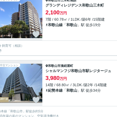
和歌山市
三木町堀詰
グランディレジデンス和歌山三木町
2,100
万円
7階 / 60.78㎡ / 1LDK /築6年 /15階建
和歌山線
「
和歌山
」駅 徒歩19分
ト飼育可（相談）
き
中古マンション
和歌山市
湊紺屋町
シャルマンフジ和歌山市駅レジタージュ
3,980
万円
14階 / 68.80㎡ / 3LDK /築2年 /14階建
紀勢本線
「
和歌山
」駅 徒歩34分
海本線「和歌山市」駅徒歩約5分
和5年築の炭のマンション、空気清浄機付き