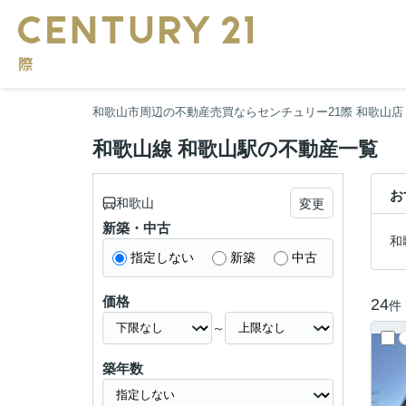
和歌山市周辺の不動産売買ならセンチュリー21際 和歌山店
和歌山線 和歌山駅の不動産一覧
お
和歌山
変更
新築・中古
和
指定しない
新築
中古
価格
24
件
～
築年数