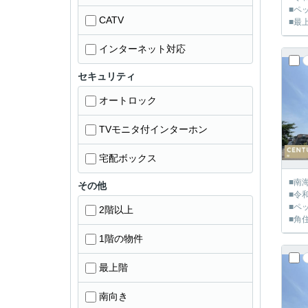
■ペ
CATV
■最
インターネット対応
セキュリティ
オートロック
TVモニタ付インターホン
宅配ボックス
■南
その他
■令
■ペ
2階以上
■角
1階の物件
最上階
南向き