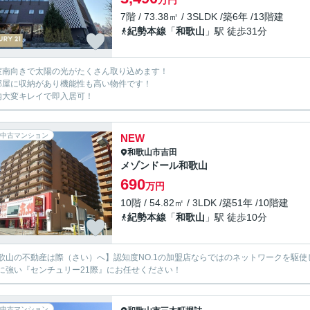
万円
7階 / 73.38㎡ / 3SLDK /築6年 /13階建
紀勢本線
「
和歌山
」駅 徒歩31分
室南向きで太陽の光がたくさん取り込めます！
部屋に収納があり機能性も高い物件です！
内大変キレイで即入居可！
中古マンション
NEW
和歌山市
吉田
メゾンドール和歌山
690
万円
10階 / 54.82㎡ / 3LDK /築51年 /10階建
紀勢本線
「
和歌山
」駅 徒歩10分
歌山の不動産は際（さい）へ】認知度NO.1の加盟店ならではのネットワークを駆
に強い『センチュリー21際』にお任せください！
中古マンション