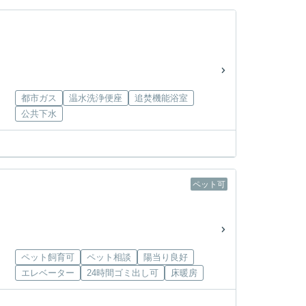
都市ガス
温水洗浄便座
追焚機能浴室
公共下水
ペット可
ペット飼育可
ペット相談
陽当り良好
エレベーター
24時間ゴミ出し可
床暖房