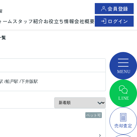
会員登録
曜
ォーム
スタッフ紹介
お役立ち情報
会社概要
ログイン
一覧
駅
/
船戸駅
/
下井阪駅
ペット可