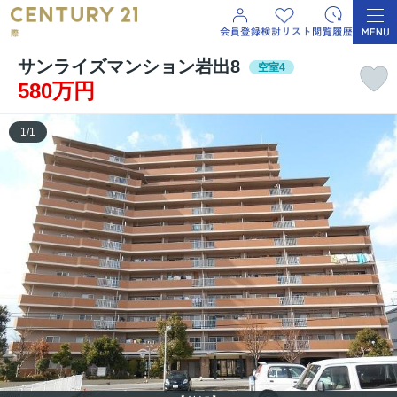
サンライズマンション岩出8
空室4
580万円
1
/
1