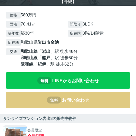
【外観】
580万円
価格
70.41㎡
3LDK
面積
間取り
築30年
3階/14階建
築年数
所在階
和歌山県
岩出市
金池
所在地
和歌山線
「
岩出
」駅 徒歩48分
交通
和歌山線
「
船戸
」駅 徒歩50分
阪和線
「
紀伊
」駅 徒歩62分
LINEからお問い合わせ
無料
お問い合わせ
無料
サンライズマンション岩出8の販売中物件
会員限定
会員限定