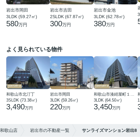
岩出市岡田
岩出市吉田
岩出市金池
3
3LDK (59.27㎡)
2SLDK (67.87㎡)
3LDK (62.78㎡)
580
300
380
万円
万円
万円
よく見られている物件
和歌山市北汀丁
岩出市岡田
和歌山市湊紺屋町１丁目
3SLDK (73.38㎡)
3LDK (59.26㎡)
3LDK (64.50㎡)
1
3,490
220
3,450
万円
万円
万円
 和歌山店
岩出市の不動産一覧
サンライズマンション岩出8