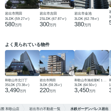
岩出市岡田
岩出市吉田
岩出市金池
3
3LDK (59.27㎡)
2SLDK (67.87㎡)
3LDK (62.78㎡)
580
300
380
万円
万円
万円
よく見られている物件
和歌山市北汀丁
岩出市岡田
和歌山市湊紺屋町１丁目
3SLDK (73.38㎡)
3LDK (59.26㎡)
3LDK (64.50㎡)
1
3,490
220
3,450
万円
万円
万円
際 和歌山店
岩出市の不動産一覧
水鉄ガーデンパレス岩出