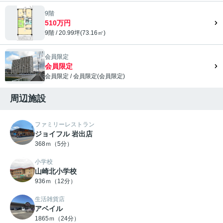
9階
510万円
9階 / 20.99坪(73.16㎡)
会員限定
会員限定
会員限定
/
会員限定
(
会員限定
)
会員限定">
周辺施設
ファミリーレストラン
ジョイフル 岩出店
368ｍ（5分）
小学校
山崎北小学校
936ｍ（12分）
生活雑貨店
アベイル
1865ｍ（24分）