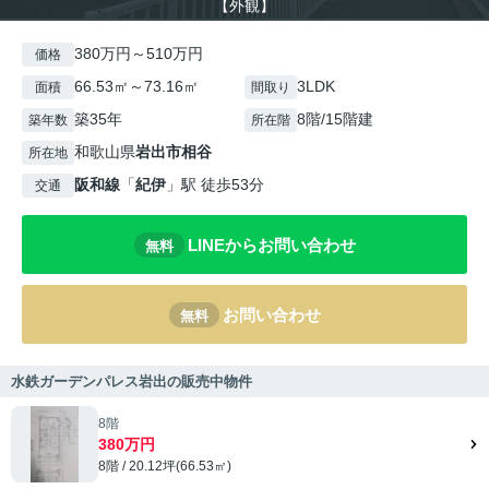
【外観】
380万円～510万円
価格
66.53㎡～73.16㎡
3LDK
面積
間取り
築35年
8階/15階建
築年数
所在階
和歌山県
岩出市
相谷
所在地
阪和線
「
紀伊
」駅 徒歩53分
交通
LINEからお問い合わせ
無料
お問い合わせ
無料
水鉄ガーデンパレス岩出の販売中物件
8階
380万円
8階 / 20.12坪(66.53㎡)