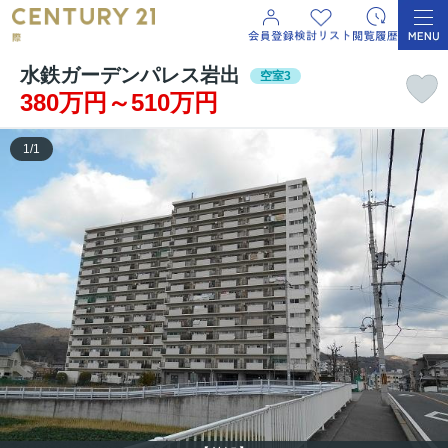
水鉄ガーデンパレス岩出
空室3
380万円～510万円
1
/
1