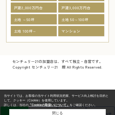
戸建2,000万円台
戸建3,000万円台
土地 ～50坪
土地 50～100坪
土地 100坪～
マンション
センチュリー21の加盟店は、すべて独立・自営です。
Copyright センチュリー21 際 All Rights Reserved.
当サイトでは、お客様の当サイト利用状況把握、サービス向上検討を目的と
して、クッキー（Cookie）を使用しています。
詳しくは、当社の
「Cookieの取扱いについて」
をご確認ください。
LINE
売却査定
電話
お問い合わせ
閉じる