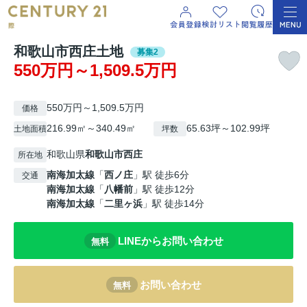
和歌山市西庄土地
募集2
550万円～1,509.5万円
550万円～1,509.5万円
価格
216.99㎡～340.49㎡
65.63坪～102.99坪
土地面積
坪数
和歌山県
和歌山市
西庄
所在地
南海加太線
「
西ノ庄
」駅 徒歩6分
交通
南海加太線
「
八幡前
」駅 徒歩12分
南海加太線
「
二里ヶ浜
」駅 徒歩14分
LINEからお問い合わせ
無料
お問い合わせ
無料