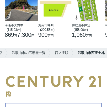
海南市大野中
海南市幡川
和歌山市井辺
- (115.93㎡)
- (200.55㎡)
- (158.90㎡)
-
869
7,300
900
1,060
万
円
万円
万円
店
和歌山市の不動産一覧
西ノ庄駅
和歌山市西庄土地