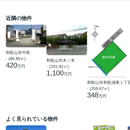
近隣の物件
和歌山市中島
- (86.89㎡)
和歌山市木ノ本
420
万円
- (291.92㎡)
1,100
万円
和歌山市和歌浦東１丁
- (259.67㎡)
348
万円
よく見られている物件