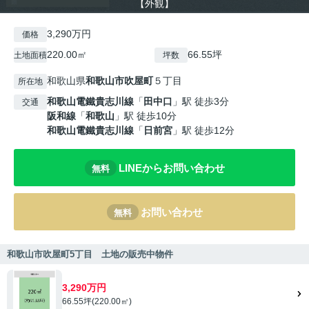
【外観】
3,290万円
価格
220.00㎡
66.55坪
土地面積
坪数
和歌山県
和歌山市
吹屋町
５丁目
所在地
和歌山電鐵貴志川線
「
田中口
」駅 徒歩3分
交通
阪和線
「
和歌山
」駅 徒歩10分
和歌山電鐵貴志川線
「
日前宮
」駅 徒歩12分
LINEからお問い合わせ
無料
お問い合わせ
無料
和歌山市吹屋町5丁目 土地の販売中物件
3,290万円
66.55坪(220.00㎡)