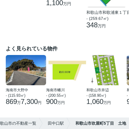
1,100
万円
和歌山市和歌浦東１丁
- (259.67㎡)
348
万円
よく見られている物件
海南市大野中
海南市幡川
和歌山市井辺
- (115.93㎡)
- (200.55㎡)
- (158.90㎡)
-
869
7,300
900
1,060
万
円
万円
万円
歌山市の不動産一覧
田中口駅
和歌山市吹屋町5丁目 土地