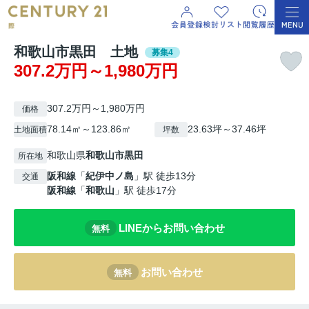
和歌山市黒田 土地
募集4
307.2万円～1,980万円
307.2万円～1,980万円
価格
78.14㎡～123.86㎡
23.63坪～37.46坪
土地面積
坪数
和歌山県
和歌山市
黒田
所在地
阪和線
「
紀伊中ノ島
」駅 徒歩13分
交通
阪和線
「
和歌山
」駅 徒歩17分
LINEからお問い合わせ
無料
お問い合わせ
無料