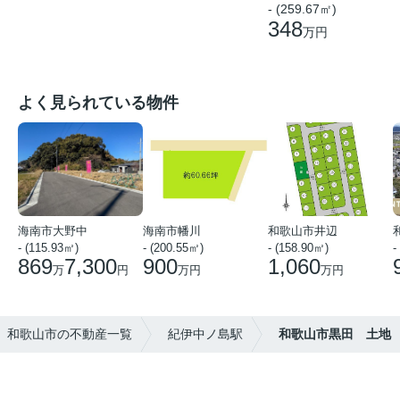
- (259.67㎡)
348
万円
よく見られている物件
海南市大野中
海南市幡川
和歌山市井辺
- (115.93㎡)
- (200.55㎡)
- (158.90㎡)
-
869
7,300
900
1,060
万
円
万円
万円
和歌山市の不動産一覧
紀伊中ノ島駅
和歌山市黒田 土地