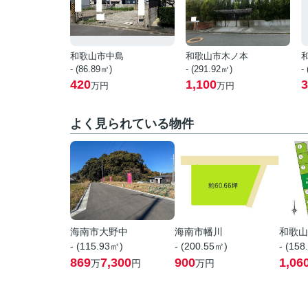
和歌山市中島
和歌山市木ノ本
- (86.89㎡)
- (291.92㎡)
-
420
1,100
3
万円
万円
よく見られている物件
海南市大野中
海南市幡川
和歌山
- (115.93㎡)
- (200.55㎡)
- (158
869
7,300
900
1,06
万
円
万円