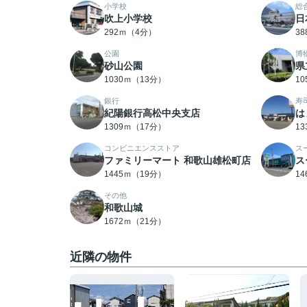
小学校
総
吹上小学校
日
292ｍ（4分）
3
公園
博
砂山公園
県
1030ｍ（13分）
1
銀行
寿
紀陽銀行高松中央支店
は
1309ｍ（17分）
1
コンビニエンスストア
ス
ファミリーマート 和歌山雄松町店
ス
1445ｍ（19分）
1
その他
和歌山城
1672ｍ（21分）
近隣の物件