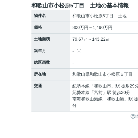
和歌山市小松原5丁目 土地の基本情報
物件名
和歌山市小松原5丁目 土地
価格
800万円～1,490万円
土地面積
79.67㎡～143.22㎡
築年月
-（-）
総区画数
-
所在地
和歌山県
和歌山市
小松原
５丁目
交通
紀勢本線
「
和歌山市
」駅 徒歩29
紀勢本線
「
宮前
」駅 徒歩30分
南海和歌山港線
「
和歌山港
」駅 徒
分