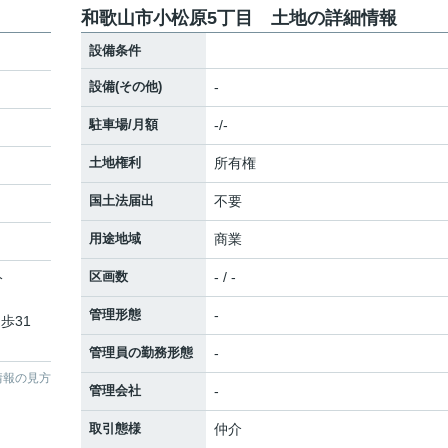
和歌山市小松原5丁目 土地の詳細情報
設備条件
設備(その他)
-
駐車場/月額
-/-
土地権利
所有権
国土法届出
不要
用途地域
商業
区画数
- / -
分
管理形態
-
歩31
管理員の勤務形態
-
情報の見方
管理会社
-
取引態様
仲介