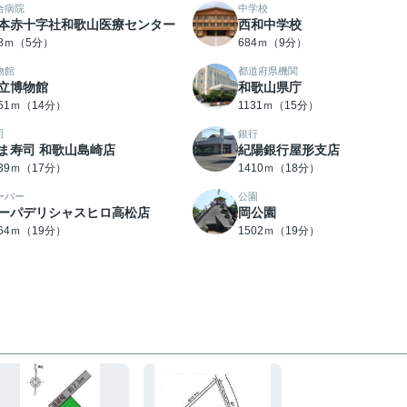
合病院
中学校
本赤十字社和歌山医療センター
西和中学校
88ｍ（5分）
684ｍ（9分）
物館
都道府県機関
立博物館
和歌山県庁
051ｍ（14分）
1131ｍ（15分）
司
銀行
ま寿司 和歌山島崎店
紀陽銀行屋形支店
339ｍ（17分）
1410ｍ（18分）
ーパー
公園
ーパデリシャスヒロ高松店
岡公園
464ｍ（19分）
1502ｍ（19分）