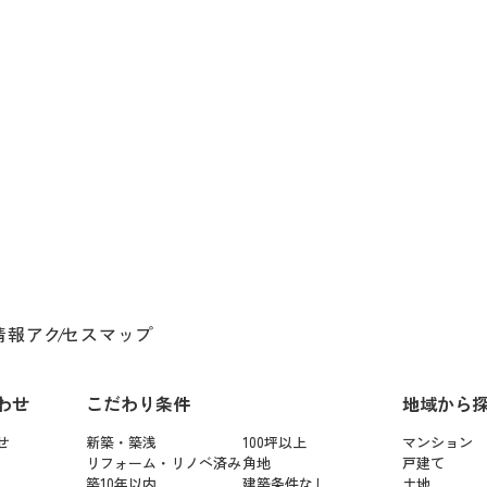
情報
アクセスマップ
わせ
こだわり条件
地域から
せ
新築・築浅
100坪以上
マンション
リフォーム・リノベ済み
角地
戸建て
築10年以内
建築条件なし
土地