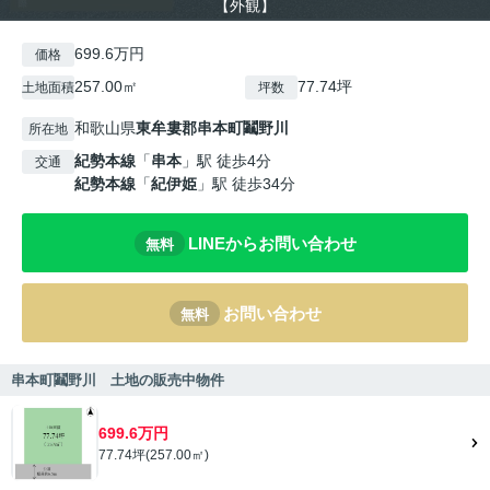
【外観】
699.6万円
価格
257.00㎡
77.74坪
土地面積
坪数
和歌山県
東牟婁郡串本町
鬮野川
所在地
紀勢本線
「
串本
」駅 徒歩4分
交通
紀勢本線
「
紀伊姫
」駅 徒歩34分
LINEからお問い合わせ
無料
お問い合わせ
無料
串本町鬮野川 土地の販売中物件
699.6万円
77.74坪(257.00㎡)