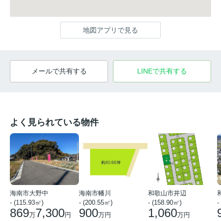
地図アプリで見る
メールで共有する
LINEで共有する
よく見られている物件
海南市大野中
海南市幡川
和歌山市井辺
- (115.93㎡)
- (200.55㎡)
- (158.90㎡)
-
869
7,300
900
1,060
万
円
万円
万円