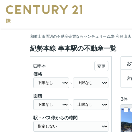
和歌山市周辺の不動産売買ならセンチュリー21際 和歌山店
紀勢本線 串本駅の不動産一覧
お
串本
変更
価格
宮
～
面積
3
件
～
駅・バス停からの時間