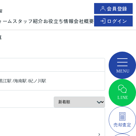
会員登録
曜
ォーム
スタッフ紹介
お役立ち情報
会社概要
ログイン
覧
黒江駅
/
海南駅
/
紀ノ川駅