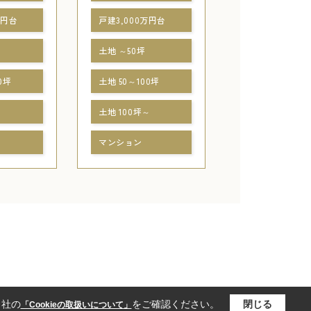
万円台
戸建3,000万円台
土地 ～50坪
0坪
土地 50～100坪
～
土地 100坪～
マンション
当社の
をご確認ください。
閉じる
「Cookieの取扱いについて」