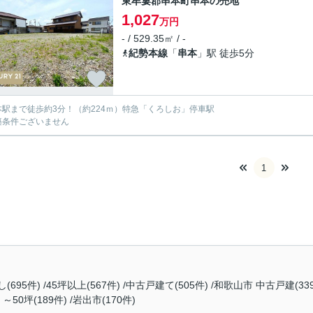
東牟婁郡串本町串本の売地
1,027
万円
- / 529.35㎡ / -
紀勢本線
「
串本
」駅 徒歩5分
本駅まで徒歩約3分！（約224ｍ）特急「くろしお」停車駅
築条件ございません
1
(695件)
45坪以上(567件)
中古戸建て(505件)
和歌山市 中古戸建(33
～50坪(189件)
岩出市(170件)