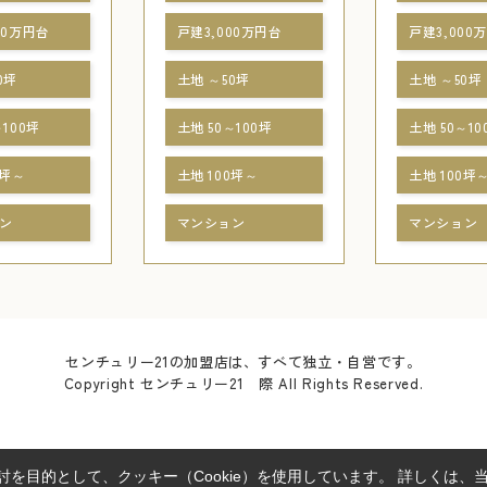
00万円台
戸建3,000万円台
戸建3,000
0坪
土地 ～50坪
土地 ～50坪
～100坪
土地 50～100坪
土地 50～10
0坪～
土地 100坪～
土地 100坪
ン
マンション
マンション
センチュリー21の加盟店は、すべて独立・自営です。
Copyright センチュリー21 際 All Rights Reserved.
を目的として、クッキー（Cookie）を使用しています。
詳しくは、