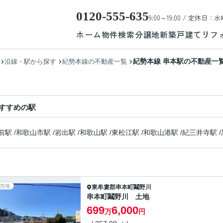
0120-555-635
9:00～19:00 / 定休日：水
ホーム
物件検索
分譲地
新築戸建て
リフ
紀勢本線 串本駅の不動産一
沿線・駅から探す
紀勢本線の不動産一覧
すすめの駅
前駅
/
和歌山市駅
/
岩出駅
/
和歌山駅
/
東松江駅
/
和歌山港駅
/
紀三井寺駅
/
売地
東牟婁郡串本町
鬮野川
串本町鬮野川 土地
699
6,000
万
円