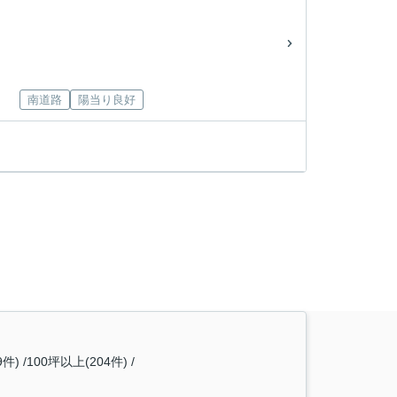
南道路
陽当り良好
9件)
100坪以上(204件)