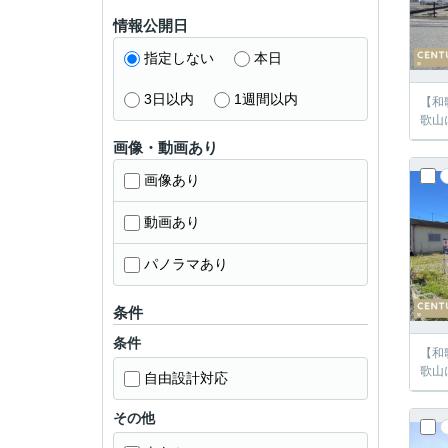
情報公開日
指定しない
本日
3日以内
1週間以内
【和
歌山
画像・動画あり
画像あり
動画あり
パノラマあり
条件
条件
【和
歌山
自由設計対応
その他