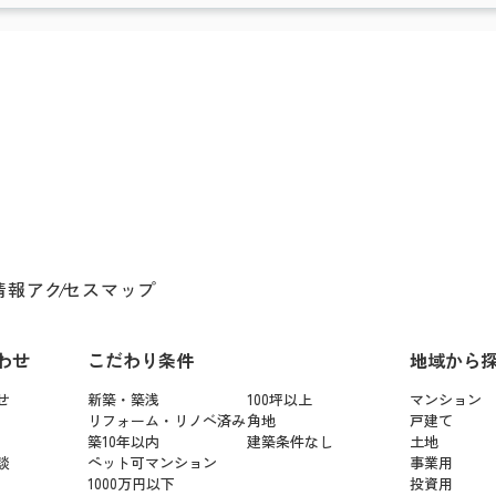
情報
アクセスマップ
わせ
こだわり条件
地域から
せ
新築・築浅
100坪以上
マンション
リフォーム・リノベ済み
角地
戸建て
築10年以内
建築条件なし
土地
談
ペット可マンション
事業用
1000万円以下
投資用