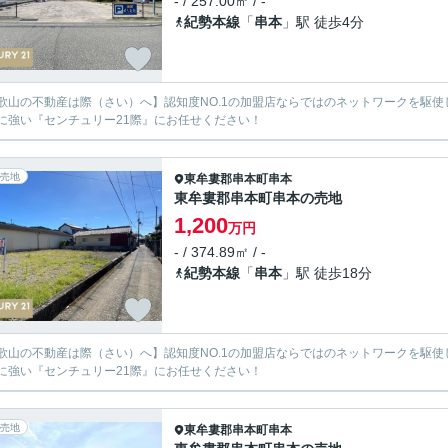
- / 257.00㎡ / -
紀勢本線
「
串本
」駅 徒歩4分
歌山の不動産は際（さい）へ】認知度NO.1の加盟店ならではのネットワークを駆
に強い『センチュリー21際』にお任せください！
売地
東牟婁郡串本町
串本
東牟婁郡串本町串本の売地
1,200
万円
- / 374.89㎡ / -
紀勢本線
「
串本
」駅 徒歩18分
歌山の不動産は際（さい）へ】認知度NO.1の加盟店ならではのネットワークを駆
に強い『センチュリー21際』にお任せください！
売地
東牟婁郡串本町
串本