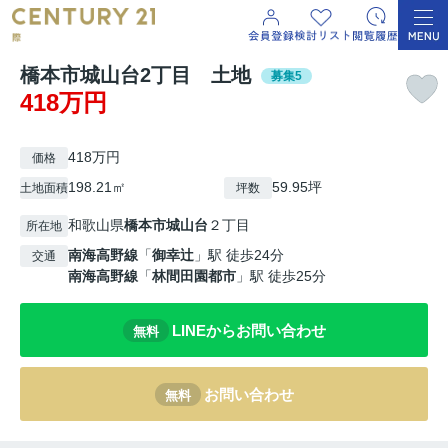
橋本市城山台2丁目 土地
募集5
418万円
418万円
価格
198.21㎡
59.95坪
土地面積
坪数
和歌山県
橋本市
城山台
２丁目
所在地
南海高野線
「
御幸辻
」駅 徒歩24分
交通
南海高野線
「
林間田園都市
」駅 徒歩25分
LINEからお問い合わせ
無料
お問い合わせ
無料