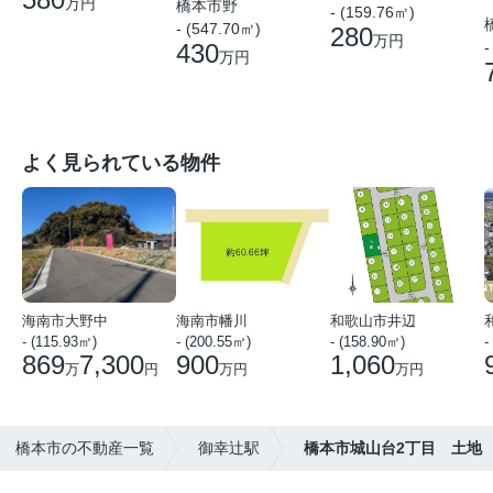
万円
橋本市野
- (159.76㎡)
- (547.70㎡)
280
万円
-
430
万円
よく見られている物件
海南市大野中
海南市幡川
和歌山市井辺
- (115.93㎡)
- (200.55㎡)
- (158.90㎡)
-
869
7,300
900
1,060
万
円
万円
万円
橋本市の不動産一覧
御幸辻駅
橋本市城山台2丁目 土地