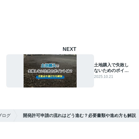
NEXT
土地購入で失敗し
ないためのポイン
トは？注意点や選
2025.10.21
び方も解説
ブログ
開発許可申請の流れはどう進む？必要書類や進め方も解説