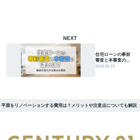
NEXT
住宅ローンの事前
審査と本審査の違
いは？通過の流れ
2026.06.23
や注意点も解説
平屋をリノベーションする費用は？メリットや注意点についても解説