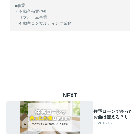
■事業
・不動産売買仲介
・リフォーム事業
・不動産コンサルティング業務
NEXT
住宅ローンで余った
お金は使える？リス
クや繰り上げ返済に
2026.07.07
ついても解説