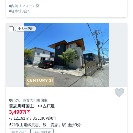
■内装リフォーム済
■駐車場3台可
中古一戸建
紀の川市貴志川町国主
貴志川町国主 中古戸建
3,490
万円
- / 121.91㎡ / 3SLDK /築8年
和歌山電鐵貴志川線「貴志」駅 徒歩9分
駐車2台可
浄化槽排水