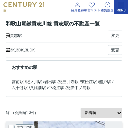
和歌山電鐵貴志川線 貴志駅の不動産一覧
貴志駅
変更
3K,3DK,3LDK
変更
おすすめの駅
宮前駅
/
紀ノ川駅
/
岩出駅
/
紀三井寺駅
/
東松江駅
/
船戸駅
/
六十谷駅
/
八幡前駅
/
中松江駅
/
紀伊中ノ島駅
3
件（会員物件 3件）
中古一戸建