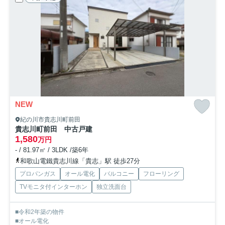
NEW
紀の川市貴志川町前田
貴志川町前田 中古戸建
1,580
万円
- / 81.97㎡ / 3LDK /築6年
和歌山電鐵貴志川線「貴志」駅 徒歩27分
プロパンガス
オール電化
バルコニー
フローリング
TVモニタ付インターホン
独立洗面台
■令和2年築の物件
■オール電化