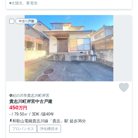
■太陽光、蓄電池
中古一戸建
紀の川市貴志川町岸宮
貴志川町岸宮中古戸建
450
万円
- / 79.50㎡ / 3DK /築40年
和歌山電鐵貴志川線「貴志」駅 徒歩36分
プロパンガス
浄化槽排水