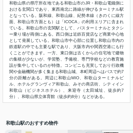
和歌山県の県庁所在地である和歌山市のJR・和歌山電鐵側に
おける玄関口であり、東西南北に路線が伸びるターミナル駅
となっている。阪和線、和歌山線、紀勢本線（きのくに線方
面、和歌山市方面とも）は「ICOCA」の利用エリアに含まれ
ている。和歌山市の玄関駅として、バスターミナルとタクシ
ー乗り場が両側にある。西口側は近鉄百貨店など商業中心地
として発展している。和歌山市中心部に位置し和歌山市内の
鉄道駅の中でも主要な駅であり、大阪市内や関西空港にも行
くことができます。一方、東口側は古くからの住宅地で建物
の集積が少ないが、学習塾、予備校、専門学校などの教育施
設が集中しているのが特徴。コンビニも充実しており行政機
関や金融機関が多く集まる和歌山城、本町周辺へはバスで約7
分の距離がある。周辺に和歌山MIO、和歌山ターミナルビ
ル、ホテルグランヴィア和歌山、みその商店街、シティイン
和歌山（ビジネスホテル）、来迎寺（太田城址、徒歩約7
分）、和歌山県立体育館（徒歩約8分）などがある。
和歌山駅のおすすめ物件