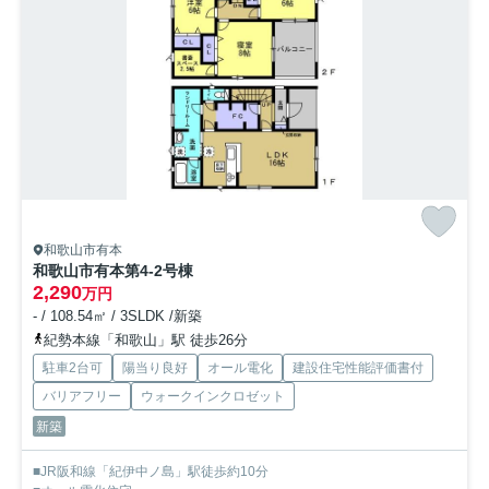
和歌山市有本
和歌山市有本第4-2号棟
2,290
万円
- / 108.54㎡ / 3SLDK /新築
紀勢本線「和歌山」駅 徒歩26分
駐車2台可
陽当り良好
オール電化
建設住宅性能評価書付
バリアフリー
ウォークインクロゼット
新築
■JR阪和線「紀伊中ノ島」駅徒歩約10分