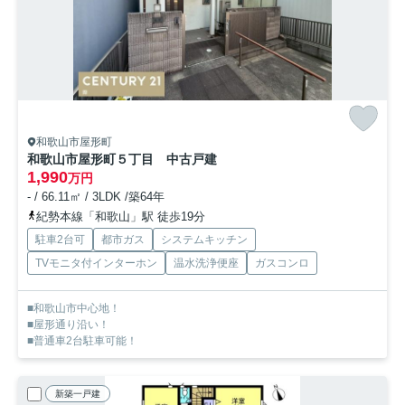
和歌山市屋形町
和歌山市屋形町５丁目 中古戸建
1,990
万円
- / 66.11㎡ / 3LDK /築64年
紀勢本線「和歌山」駅 徒歩19分
駐車2台可
都市ガス
システムキッチン
TVモニタ付インターホン
温水洗浄便座
ガスコンロ
■和歌山市中心地！
■屋形通り沿い！
■普通車2台駐車可能！
新築一戸建