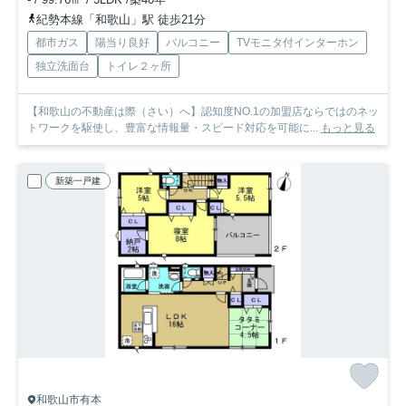
紀勢本線「和歌山」駅 徒歩21分
都市ガス
陽当り良好
バルコニー
TVモニタ付インターホン
独立洗面台
トイレ２ヶ所
【和歌山の不動産は際（さい）へ】認知度NO.1の加盟店ならではのネッ
トワークを駆使し、豊富な情報量・スピード対応を可能に...
もっと見る
新築一戸建
和歌山市有本