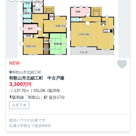
NEW
和歌山市北細工町
和歌山市北細工町 中古戸建
3,300
万円
- / 137.70㎡ / 3SLDK /築26年
阪和線「和歌山」駅 徒歩17分
公共下水
積水ハウスのお家です
広瀬小学校まで徒歩約6分