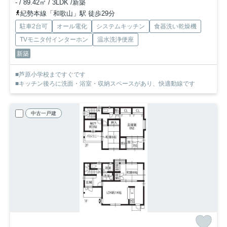
- / 89.42㎡ / 3LDK /新築
紀勢本線「和歌山」駅 徒歩29分
駐車2台可
オール電化
システムキッチン
食器洗い乾燥機
TVモニタ付インターホン
温水洗浄便座
新築
■芦原小学校まですぐです
■キッチン後ろに洗面・浴室・収納スペースがあり、快適動線です
中古一戸建