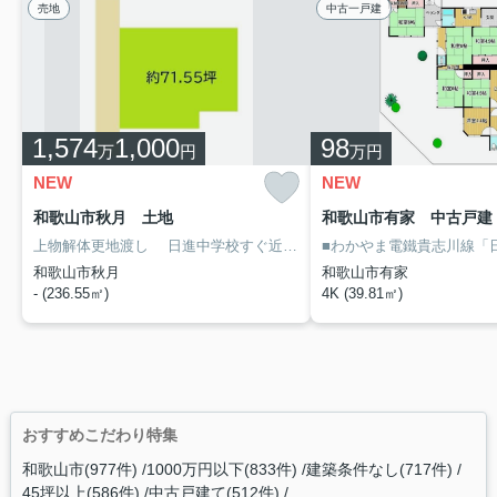
売地
中古一戸建
1,574
1,000
98
万
円
万円
NEW
NEW
和歌山市秋月 土地
和歌山市有家 中古戸建
上物解体更地渡し
日進中学校すぐ近く
わかやま電鐵貴志川線「日
和歌山市秋月
和歌山市有家
- (236.55㎡)
4K (39.81㎡)
おすすめこだわり特集
和歌山市(977件)
1000万円以下(833件)
建築条件なし(717件)
45坪以上(586件)
中古戸建て(512件)