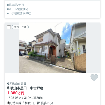
■駐車場2台可
■オール電化住宅
■小学校徒歩約10分！
中古一戸建
和歌山市黒田
和歌山市黒田 中古戸建
1,380
万円
- / 93.03㎡ / 3LDK /築39年
紀勢本線「和歌山」駅 徒歩19分