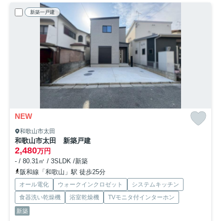
新築一戸建
NEW
和歌山市太田
和歌山市太田 新築戸建
2,480
万円
- / 80.31㎡ / 3SLDK /新築
阪和線「和歌山」駅 徒歩25分
オール電化
ウォークインクロゼット
システムキッチン
食器洗い乾燥機
浴室乾燥機
TVモニタ付インターホン
新築