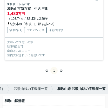
和歌山市新在家
和歌山市新在家 中古戸建
1,480
万円
- / 103.74㎡ / 3SLDK /築29年
紀勢本線「和歌山」駅 徒歩25分
駐車2台可
プロパンガス
浄化槽排水
大和ハウス施工の家
駐車場2台可
南向きバルコニー
室内大変きれいにお使いです
1
探す
和歌山線の不動産一覧
和歌山線 和歌山駅の不動産一覧
和歌山駅情報