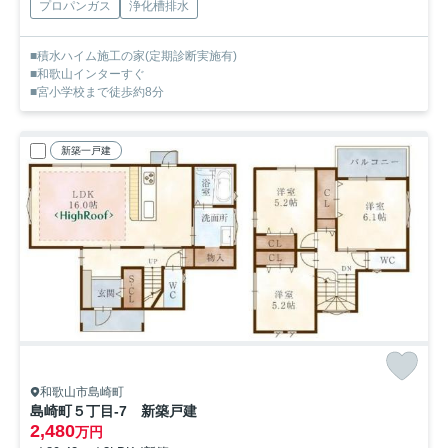
プロパンガス
浄化槽排水
■積水ハイム施工の家(定期診断実施有)
■和歌山インターすぐ
■宮小学校まで徒歩約8分
新築一戸建
和歌山市島崎町
島崎町５丁目-7 新築戸建
2,480
万円