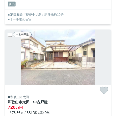
新築
■JR阪和線「紀伊中ノ島」駅徒歩約10分
■オール電化住宅
中古一戸建
和歌山市太田
和歌山市太田 中古戸建
720
万円
- / 78.36㎡ / 3SLDK /築49年