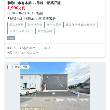
和歌山市有本第3-2号棟 新築戸建
1,990
万円
- / 105.30㎡ / 3LDK /新築
紀勢本線「和歌山」駅 徒歩31分
駐車2台可
陽当り良好
オール電化
建設住宅性能評価書付
システムキッチン
浴室乾燥機
新築
■3LDK＋4.5帖の畳コーナー有り
■広々としたバルコニー
新築一戸建