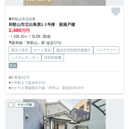
和歌山市北出島
和歌山市北出島第1-1号棟 新築戸建
2,480
万円
- / 106.10㎡ / 3LDK /新築
阪和線「和歌山」駅 徒歩17分
陽当り良好
オール電化
建設住宅性能評価書付
バリアフリー
システムキッチン
浴室乾燥機
新築
■駐車場3台可
■小学校まで徒歩約13分
■わかやま電鐵貴志川線「田中口」駅徒歩約10分
中古一戸建