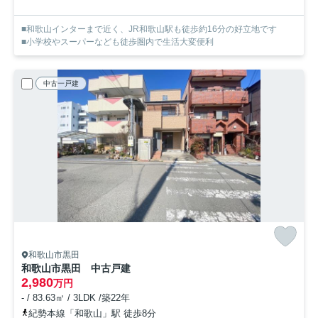
■和歌山インターまで近く、JR和歌山駅も徒歩約16分の好立地です
■小学校やスーパーなども徒歩圏内で生活大変便利
中古一戸建
和歌山市黒田
和歌山市黒田 中古戸建
2,980
万円
- / 83.63㎡ / 3LDK /築22年
紀勢本線「和歌山」駅 徒歩8分