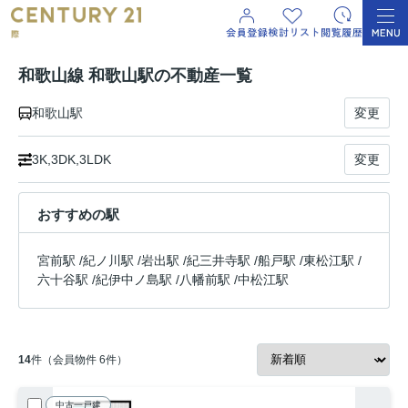
和歌山線 和歌山駅の不動産一覧
和歌山駅
変更
3K,3DK,3LDK
変更
おすすめの駅
宮前駅
/
紀ノ川駅
/
岩出駅
/
紀三井寺駅
/
船戸駅
/
東松江駅
/
六十谷駅
/
紀伊中ノ島駅
/
八幡前駅
/
中松江駅
14
件（会員物件 6件）
中古一戸建