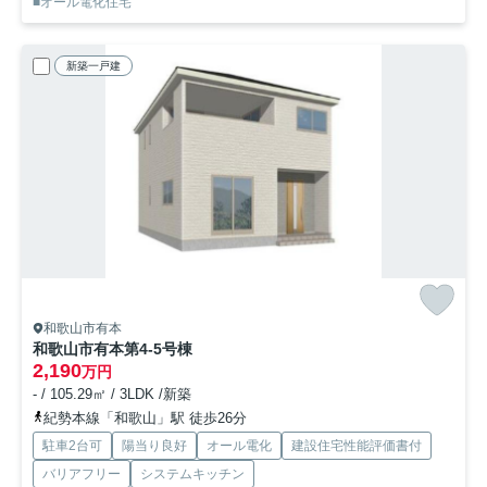
■オール電化住宅
新築一戸建
和歌山市有本
和歌山市有本第4-5号棟
2,190
万円
- / 105.29㎡ / 3LDK /新築
紀勢本線「和歌山」駅 徒歩26分
駐車2台可
陽当り良好
オール電化
建設住宅性能評価書付
バリアフリー
システムキッチン