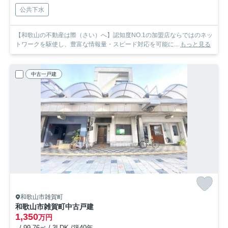
公共下水
【和歌山の不動産は際（さい）へ】認知度NO.1の加盟店ならではのネッ
トワークを駆使し、豊富な情報量・スピード対応を可能に...
もっと見る
中古一戸建
和歌山市雑賀町
和歌山市雑賀町中古戸建
1,350
万円
- / 99.76㎡ / 3LDK /築40年