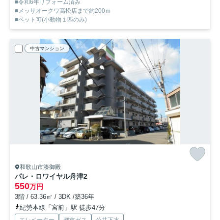
■令和6年リフォーム済み
■メッサオークワ高松店まで約200ｍ
■ペット可(小動物１匹のみ)
中古マンション
和歌山市湊御殿
パレ・ロワイヤル舟津2
550
万円
3階 / 63.36㎡ / 3DK /築36年
紀勢本線「宮前」駅 徒歩47分