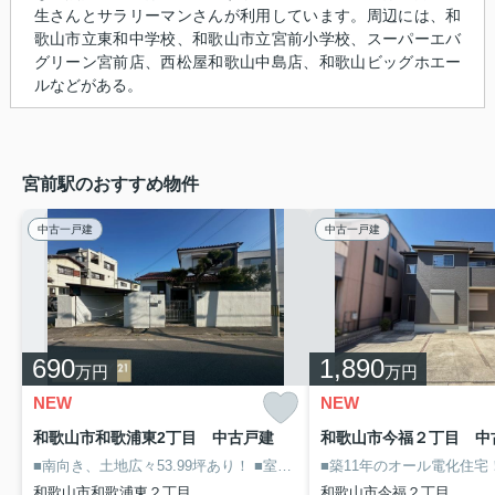
生さんとサラリーマンさんが利用しています。周辺には、和
歌山市立東和中学校、和歌山市立宮前小学校、スーパーエバ
グリーン宮前店、西松屋和歌山中島店、和歌山ビッグホエー
ルなどがある。
宮前駅のおすすめ物件
中古一戸建
中古一戸建
690
1,890
万円
万円
NEW
NEW
和歌山市和歌浦東2丁目 中古戸建
和歌山市今福２丁目 中
■南向き、土地広々53.99坪あり！
■室内リフォーム歴あり、大変綺麗にお使いです！
■築11年のオール電化住宅
和歌山市和歌浦東２丁目
和歌山市今福２丁目