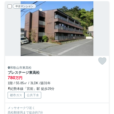
中古マンション
和歌山市東高松
プレステージ東高松
780
万円
1階 / 55.85㎡ / 3LDK /築31年
紀勢本線「宮前」駅 徒歩29分
都市ガス
公共下水
メッサオークワ近く
高松郵便局まで徒歩約7分