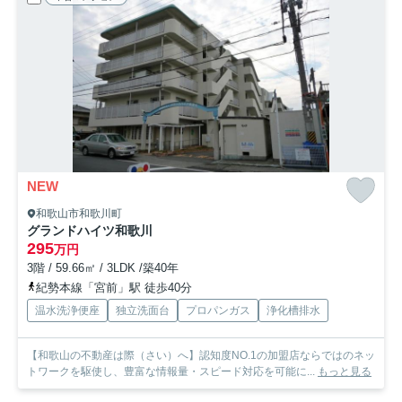
NEW
和歌山市和歌川町
グランドハイツ和歌川
295
万円
3階 / 59.66㎡ / 3LDK /築40年
紀勢本線「宮前」駅 徒歩40分
温水洗浄便座
独立洗面台
プロパンガス
浄化槽排水
【和歌山の不動産は際（さい）へ】認知度NO.1の加盟店ならではのネッ
トワークを駆使し、豊富な情報量・スピード対応を可能に...
もっと見る