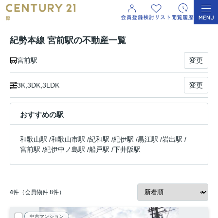
紀勢本線 宮前駅の不動産一覧
宮前駅
変更
3K,3DK,3LDK
変更
おすすめの駅
和歌山駅
/
和歌山市駅
/
紀和駅
/
紀伊駅
/
黒江駅
/
岩出駅
/
宮前駅
/
紀伊中ノ島駅
/
船戸駅
/
下井阪駅
4
件（会員物件 8件）
中古マンション