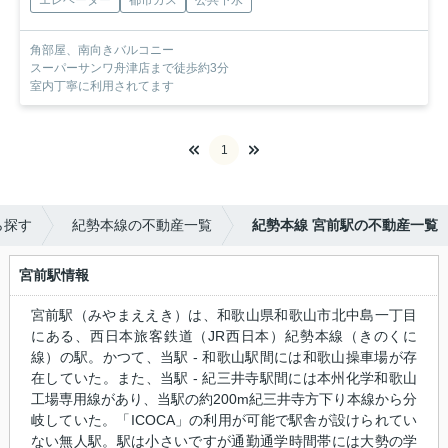
エレベーター
都市ガス
公共下水
角部屋、南向きバルコニー
スーパーサンワ舟津店まで徒歩約3分
室内丁寧に利用されてます
1
ら探す
紀勢本線の不動産一覧
紀勢本線 宮前駅の不動産一覧
宮前駅情報
宮前駅（みやまええき）は、和歌山県和歌山市北中島一丁目
にある、西日本旅客鉄道（JR西日本）紀勢本線（きのくに
線）の駅。かつて、当駅 - 和歌山駅間には和歌山操車場が存
在していた。また、当駅 - 紀三井寺駅間には本州化学和歌山
工場専用線があり、当駅の約200m紀三井寺方下り本線から分
岐していた。「ICOCA」の利用が可能で駅舎が設けられてい
ない無人駅。駅は小さいですが通勤通学時間帯には大勢の学