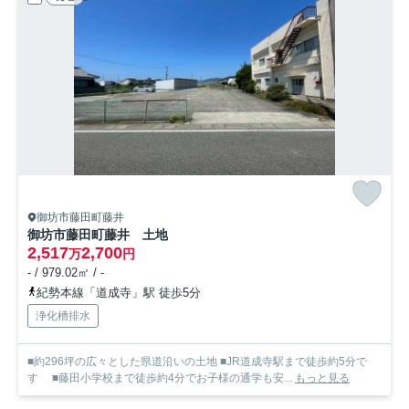
御坊市藤田町藤井
御坊市藤田町藤井 土地
2,517
2,700
万
円
- / 979.02㎡ / -
紀勢本線「道成寺」駅 徒歩5分
浄化槽排水
■約296坪の広々とした県道沿いの土地 ■JR道成寺駅まで徒歩約5分で
す ■藤田小学校まで徒歩約4分でお子様の通学も安...
もっと見る