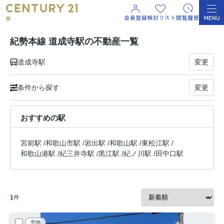
紀勢本線 道成寺駅の不動産一覧
道成寺駅
変更
条件から探す
変更
おすすめの駅
宮前駅
/
和歌山市駅
/
岩出駅
/
和歌山駅
/
東松江駅
/
和歌山港駅
/
紀三井寺駅
/
黒江駅
/
紀ノ川駅
/
田中口駅
1
件
売地