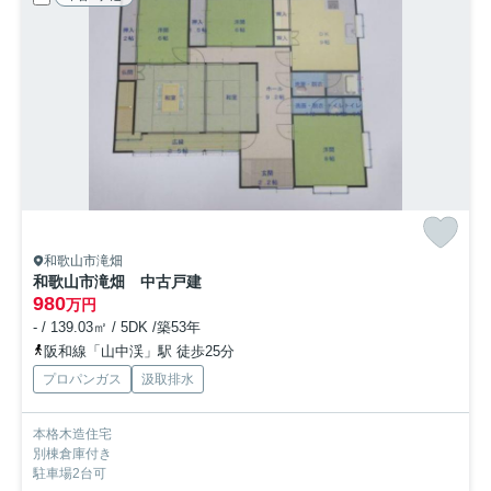
和歌山市滝畑
和歌山市滝畑 中古戸建
980
万円
- / 139.03㎡ / 5DK /築53年
阪和線「山中渓」駅 徒歩25分
プロパンガス
汲取排水
本格木造住宅
別棟倉庫付き
駐車場2台可