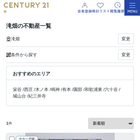
滝畑の不動産一覧
滝畑
変更
条件から探す
変更
おすすめのエリア
栄谷
/
西庄
/
木ノ本
/
鳴神
/
有本
/
園部
/
和歌浦東
/
六十谷
/
城山台
/
紀三井寺
1
件
中古一戸建