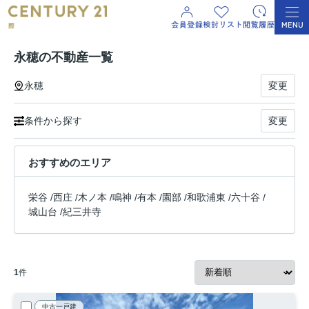
永穂の不動産一覧
永穂
変更
条件から探す
変更
おすすめのエリア
栄谷
/
西庄
/
木ノ本
/
鳴神
/
有本
/
園部
/
和歌浦東
/
六十谷
/
城山台
/
紀三井寺
1
件
中古一戸建