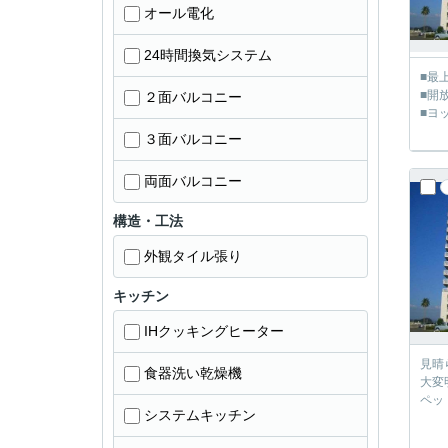
オール電化
24時間換気システム
■最
■開
２面バルコニー
■ヨ
３面バルコニー
両面バルコニー
構造・工法
外観タイル張り
キッチン
IHクッキングヒーター
見晴
食器洗い乾燥機
大変
ペッ
システムキッチン