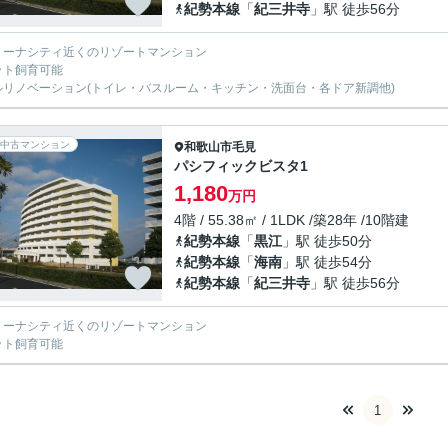
紀勢本線
「
紀三井寺
」駅 徒歩56分
リーナシティ近くのリゾートマンション
ット飼育可能
ルリノベーション(トイレ・バスルーム・キッチン・洗面台・各ドア新調他)
中古マンション
和歌山市
毛見
パシフィックビスタ1
1,180
万円
4階 / 55.38㎡ / 1LDK /築28年 /10階建
紀勢本線
「
黒江
」駅 徒歩50分
紀勢本線
「
海南
」駅 徒歩54分
紀勢本線
「
紀三井寺
」駅 徒歩56分
リーナシティ近くのリゾートマンション
ット飼育可能
1