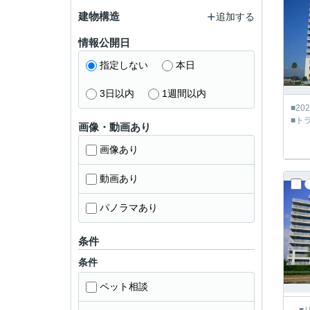
建物構造
追加する
情報公開日
指定しない
本日
3日以内
1週間以内
■2
■ト
画像・動画あり
画像あり
動画あり
パノラマあり
条件
条件
ペット相談