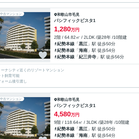
中古マンション
和歌山市
毛見
パシフィックビスタ1
1,280
万円
2階 / 64.82㎡ / 2LDK /築28年 /10階建
紀勢本線
「
黒江
」駅 徒歩50分
紀勢本線
「
海南
」駅 徒歩54分
紀勢本線
「
紀三井寺
」駅 徒歩56分
リーナシティ近くのリゾートマンション
ット飼育可能
フォーム後引渡し
中古マンション
和歌山市
毛見
パシフィックビスタ1
4,580
万円
9階 / 118.64㎡ / 3LDK /築28年 /10階建
紀勢本線
「
黒江
」駅 徒歩50分
紀勢本線
「
海南
」駅 徒歩54分