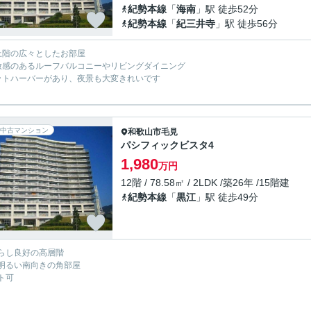
紀勢本線
「
海南
」駅 徒歩52分
紀勢本線
「
紀三井寺
」駅 徒歩56分
上階の広々としたお部屋
放感のあるルーフバルコニーやリビングダイニング
ットハーバーがあり、夜景も大変きれいです
中古マンション
和歌山市
毛見
パシフィックビスタ4
1,980
万円
12階 / 78.58㎡ / 2LDK /築26年 /15階建
紀勢本線
「
黒江
」駅 徒歩49分
らし良好の高層階
明るい南向きの角部屋
ト可