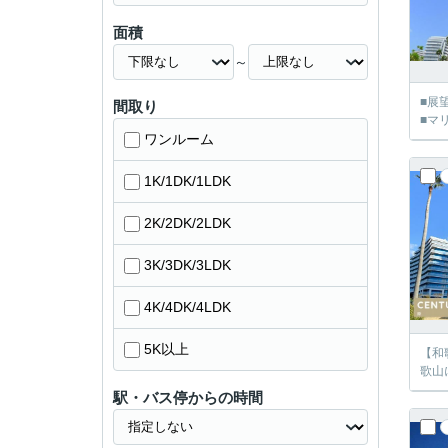
面積
～
■展
間取り
■マ
ワンルーム
1K/1DK/1LDK
2K/2DK/2LDK
3K/3DK/3LDK
4K/4DK/4LDK
5K以上
【和
歌山
駅・バス停からの時間