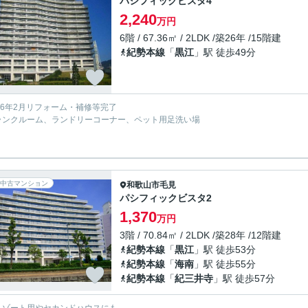
パシフィックビスタ4
2,240
万円
6階 / 67.36㎡ / 2LDK /築26年 /15階建
紀勢本線
「
黒江
」駅 徒歩49分
026年2月リフォーム・補修等完了
ランクルーム、ランドリーコーナー、ペット用足洗い場
中古マンション
和歌山市
毛見
パシフィックビスタ2
1,370
万円
3階 / 70.84㎡ / 2LDK /築28年 /12階建
紀勢本線
「
黒江
」駅 徒歩53分
紀勢本線
「
海南
」駅 徒歩55分
紀勢本線
「
紀三井寺
」駅 徒歩57分