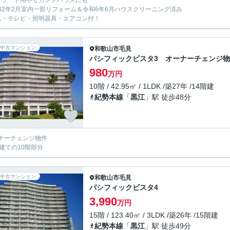
ゾート用やセカンドハウスにも
和2年2月室内一部リフォーム＆令和6年6月ハウスクリーニング済み
具・テレビ・照明器具・エアコン付！
中古マンション
和歌山市
毛見
パシフィックビスタ3 オーナーチェンジ
980
万円
10階 / 42.95㎡ / 1LDK /築27年 /14階建
紀勢本線
「
黒江
」駅 徒歩48分
ナーチェンジ物件
階建ての10階部分
中古マンション
和歌山市
毛見
パシフィックビスタ4
3,990
万円
15階 / 123.40㎡ / 3LDK /築26年 /15階建
紀勢本線
「
黒江
」駅 徒歩49分