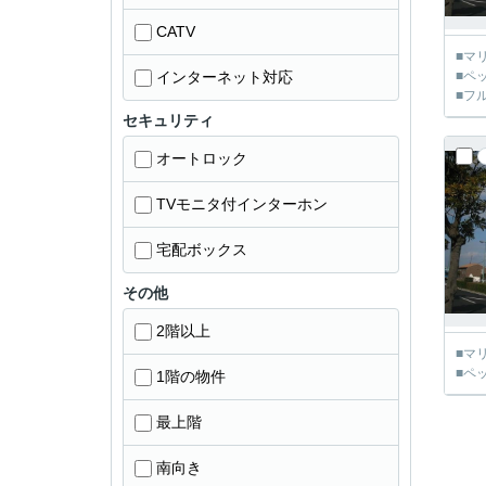
CATV
■マ
インターネット対応
■ペ
■フ
セキュリティ
オートロック
TVモニタ付インターホン
宅配ボックス
その他
2階以上
■マ
■ペ
1階の物件
最上階
南向き