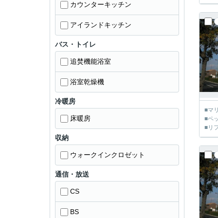
カウンターキッチン
アイランドキッチン
バス・トイレ
追焚機能浴室
浴室乾燥機
冷暖房
■マ
床暖房
■ペ
■リ
収納
ウォークインクロゼット
通信・放送
CS
BS