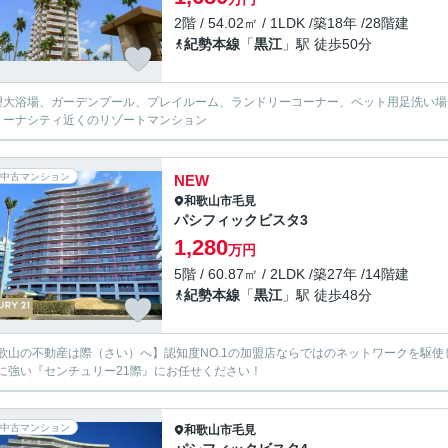
2階 / 54.02㎡ / 1LDK /築18年 /28階建
紀勢本線
「
黒江
」駅 徒歩50分
望大浴場、ガーデンプール、プレイルーム、ランドリーコーナー、ペット用足洗
リーナシティ近くのリゾートマンション
中古マンション
NEW
和歌山市
毛見
パシフィックビスタ3
1,280
万円
5階 / 60.87㎡ / 2LDK /築27年 /14階建
紀勢本線
「
黒江
」駅 徒歩48分
歌山の不動産は際（さい）へ】認知度NO.1の加盟店ならではのネットワークを駆
に強い『センチュリー21際』にお任せください！
中古マンション
和歌山市
毛見