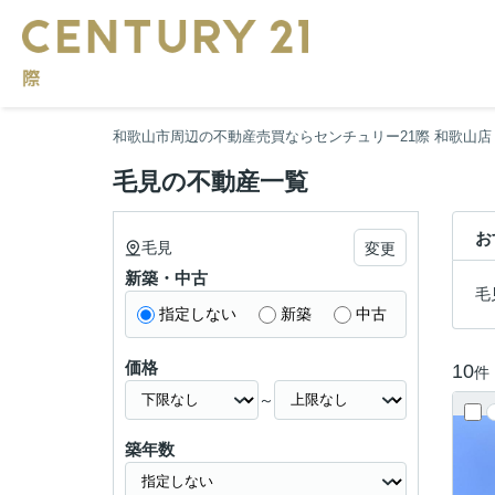
和歌山市周辺の不動産売買ならセンチュリー21際 和歌山店
毛見の不動産一覧
お
毛見
変更
新築・中古
毛
指定しない
新築
中古
価格
10
件
～
築年数