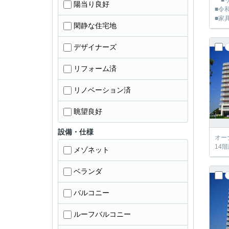
■リ
陽当り良好
■令
■家
閑静な住宅地
デザイナーズ
リフォーム済
リノベーション済
眺望良好
設備・仕様
オー
14
メゾネット
ベランダ
バルコニー
ルーフバルコニー