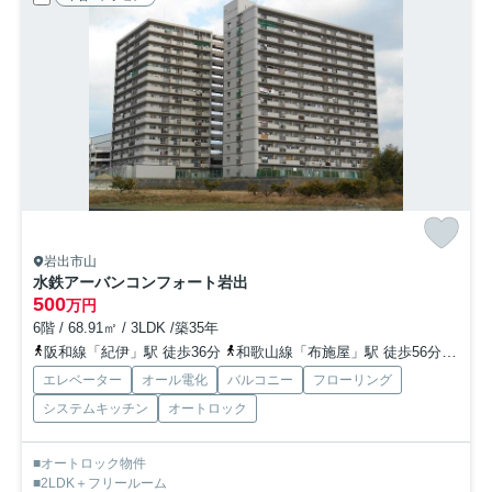
岩出市山
水鉄アーバンコンフォート岩出
500
万円
6階 / 68.91㎡ / 3LDK /築35年
阪和線「紀伊」駅 徒歩36分
和歌山線「布施屋」駅 徒歩56分
和歌
エレベーター
オール電化
バルコニー
フローリング
システムキッチン
オートロック
■オートロック物件
■2LDK＋フリールーム