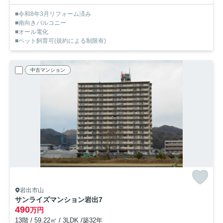
■令和8年3月リフォーム済み
■南向きバルコニー
■オール電化
■ペット飼育可(規約による制限有)
中古マンション
岩出市山
サンライズマンション岩出7
490
万円
13階 / 59.22㎡ / 3LDK /築32年