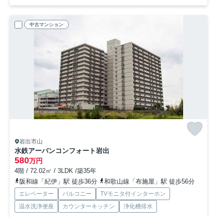
中古マンション
岩出市山
水鉄アーバンコンフォート岩出
580
万円
4階 / 72.02㎡ / 3LDK /築35年
阪和線「紀伊」駅 徒歩36分
和歌山線「布施屋」駅 徒歩56分
エレベーター
バルコニー
TVモニタ付インターホン
温水洗浄便座
カウンターキッチン
浄化槽排水