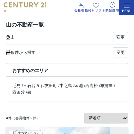
山の不動産一覧
山
変更
条件から探す
変更
おすすめのエリア
毛見
/
三石台
/
山
/
友田町
/
中之島
/
金池
/
西高松
/
布施屋
/
西国分
/
粟
4
件（会員物件 9件）
中古マンション