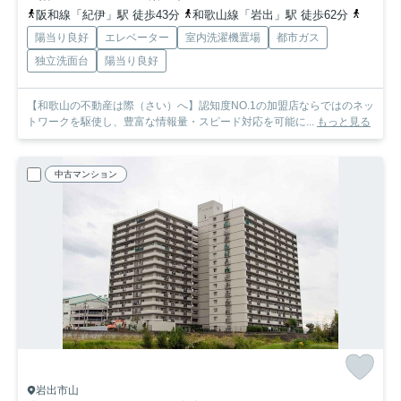
阪和線「紀伊」駅 徒歩43分
和歌山線「岩出」駅 徒歩62分
和歌山
陽当り良好
エレベーター
室内洗濯機置場
都市ガス
独立洗面台
陽当り良好
【和歌山の不動産は際（さい）へ】認知度NO.1の加盟店ならではのネッ
トワークを駆使し、豊富な情報量・スピード対応を可能に...
もっと見る
中古マンション
岩出市山