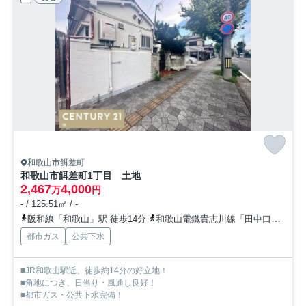
和歌山市餌差町
和歌山市餌差町1丁目 土地
2,467
4,000
万
円
- / 125.51㎡ / -
阪和線「和歌山」駅 徒歩14分
和歌山電鐵貴志川線「田中口」駅 徒歩16分
都市ガス
公共下水
■JR和歌山駅近、徒歩約14分の好立地！
■角地につき、日当り・風通し良好！
■都市ガス・公共下水完備！