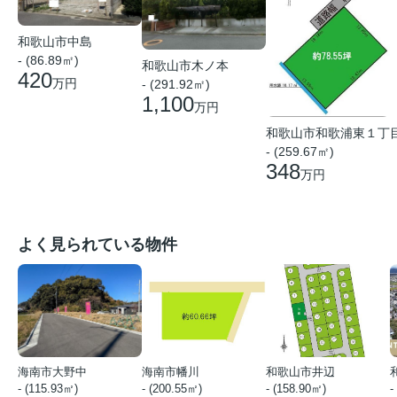
和歌山市中島
- (86.89㎡)
和歌山市木ノ本
420
万円
- (291.92㎡)
1,100
万円
和歌山市和歌浦東１丁
- (259.67㎡)
348
万円
よく見られている物件
海南市大野中
海南市幡川
和歌山市井辺
- (115.93㎡)
- (200.55㎡)
- (158.90㎡)
-