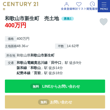
和歌山市新生町 売土地
募集1
400万円
400万円
価格
48.36㎡
14.62坪
土地面積
坪数
和歌山県
和歌山市
新生町
所在地
和歌山電鐵貴志川線
「
田中口
」駅 徒歩9分
交通
阪和線
「
和歌山
」駅 徒歩14分
紀勢本線
「
宮前
」駅 徒歩18分
LINEからお問い合わせ
無料
お問い合わせ
無料