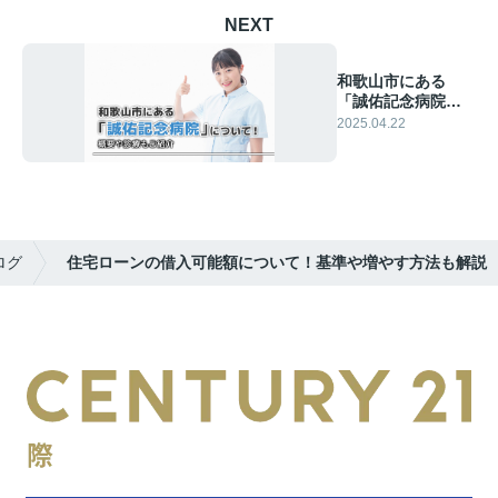
NEXT
和歌山市にある
「誠佑記念病院」
について！概要や
2025.04.22
診療もご紹介
ログ
住宅ローンの借入可能額について！基準や増やす方法も解説