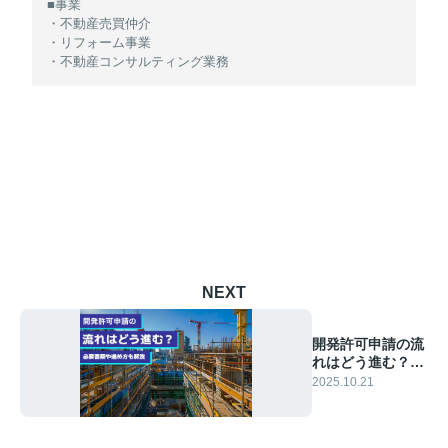
■事業
・不動産売買仲介
・リフォーム事業
・不動産コンサルティング業務
NEXT
開発許可申請の流
れはどう進む？必
要書類や進め方も
2025.10.21
解説