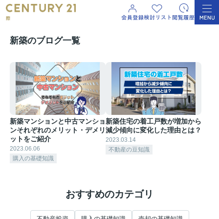
新築のブログ一覧
新築マンションと中古マンショ
新築住宅の着工戸数が増加から
ンそれぞれのメリット・デメリ
減少傾向に変化した理由とは？
ットをご紹介
2023.03.14
2023.06.06
不動産の豆知識
購入の基礎知識
おすすめのカテゴリ
不動産投資
購入の基礎知識
売却の基礎知識