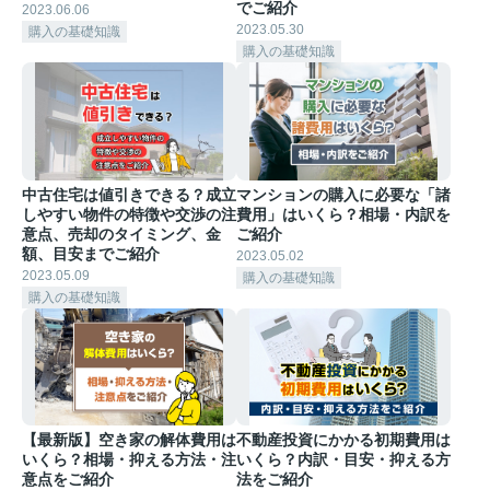
でご紹介
2023.06.06
2023.05.30
購入の基礎知識
購入の基礎知識
中古住宅は値引きできる？成立
マンションの購入に必要な「諸
しやすい物件の特徴や交渉の注
費用」はいくら？相場・内訳を
意点、売却のタイミング、金
ご紹介
額、目安までご紹介
2023.05.02
2023.05.09
購入の基礎知識
購入の基礎知識
【最新版】空き家の解体費用は
不動産投資にかかる初期費用は
いくら？相場・抑える方法・注
いくら？内訳・目安・抑える方
意点をご紹介
法をご紹介