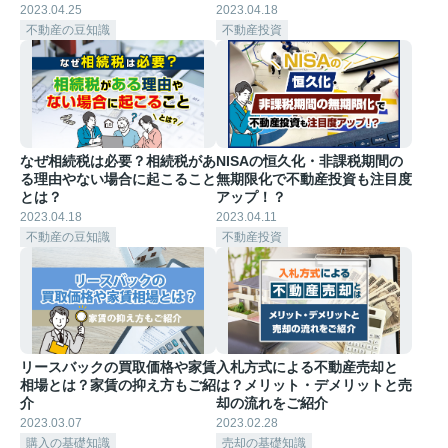
2023.04.25
2023.04.18
不動産の豆知識
不動産投資
なぜ相続税は必要？相続税があ
NISAの恒久化・非課税期間の
る理由やない場合に起こること
無期限化で不動産投資も注目度
とは？
アップ！？
2023.04.18
2023.04.11
不動産の豆知識
不動産投資
リースバックの買取価格や家賃
入札方式による不動産売却と
相場とは？家賃の抑え方もご紹
は？メリット・デメリットと売
介
却の流れをご紹介
2023.03.07
2023.02.28
購入の基礎知識
売却の基礎知識