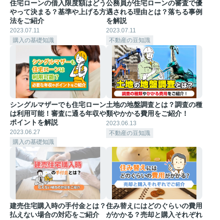
住宅ローンの借入限度額はどう
公務員が住宅ローンの審査で優
やって決まる？基準や上げる方
遇される理由とは？落ちる事例
法をご紹介
を解説
2023.07.11
2023.07.11
購入の基礎知識
不動産の豆知識
シングルマザーでも住宅ローン
土地の地盤調査とは？調査の種
は利用可能！審査に通る年収や
類やかかる費用をご紹介！
ポイントを解説
2023.06.13
2023.06.27
不動産の豆知識
購入の基礎知識
建売住宅購入時の手付金とは？
住み替えにはどのぐらいの費用
払えない場合の対応をご紹介
がかかる？売却と購入それぞれ