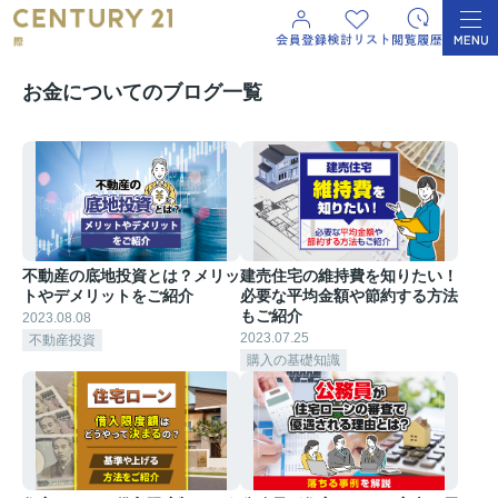
お金についてのブログ一覧
不動産の底地投資とは？メリッ
建売住宅の維持費を知りたい！
トやデメリットをご紹介
必要な平均金額や節約する方法
もご紹介
2023.08.08
2023.07.25
不動産投資
購入の基礎知識