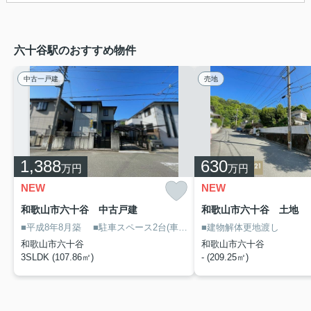
六十谷駅のおすすめ物件
中古一戸建
売地
1,388
630
万円
万円
NEW
NEW
和歌山市六十谷 中古戸建
和歌山市六十谷 土地
■平成8年8月築
■駐車スペース2台(車両制限あり)
■建物解体更地渡し
■令和8年4月リフ
和歌山市六十谷
和歌山市六十谷
3SLDK (107.86㎡)
- (209.25㎡)