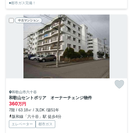
■都市ガス完備！
中古マンション
和歌山市六十谷
和歌山セントポリア オーナーチェンジ物件
360
万円
7階 / 63.18㎡ / 3LDK /築51年
阪和線「六十谷」駅 徒歩4分
エレベーター
都市ガス