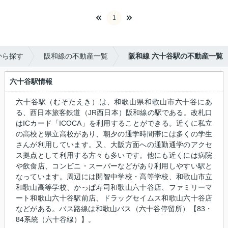
1
から探す
阪和線の不動産一覧
阪和線 六十谷駅の不動産一覧
六十谷駅情報
六十谷駅（むそたえき）は、和歌山県和歌山市六十谷にあ
る、西日本旅客鉄道（JR西日本）阪和線の駅である。改札口
はICカード「ICOCA」を利用することができる。近くに私立
の高校と県立高校があり、朝夕の通学時間帯には多くの学生
さんが利用しています。又、大阪方面への通勤通学のアクセ
ス拠点として利用する方々も多いです。他にも近くには病院
や飲食店、コンビニ・スーパーなどがあり利用しやすい駅と
なっています。周辺には開智中学校・高等学校、和歌山市立
和歌山高等学校、かっぱ寿司和歌山六十谷店、ファミリーマ
ート和歌山六十谷駅前店、ドラッグセイムス和歌山六十谷店
などがある。バス路線は和歌山バス（六十谷停留所）【83・
84系統（六十谷線）】。