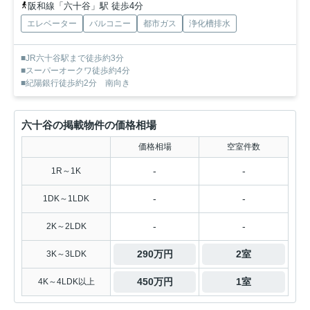
阪和線「六十谷」駅 徒歩4分
エレベーター
バルコニー
都市ガス
浄化槽排水
■JR六十谷駅まで徒歩約3分
■スーパーオークワ徒歩約4分
■紀陽銀行徒歩約2分 南向き
六十谷の掲載物件の価格相場
価格相場
空室件数
-
-
1R～1K
-
-
1DK～1LDK
-
-
2K～2LDK
290万円
2室
3K～3LDK
450万円
1室
4K～4LDK以上