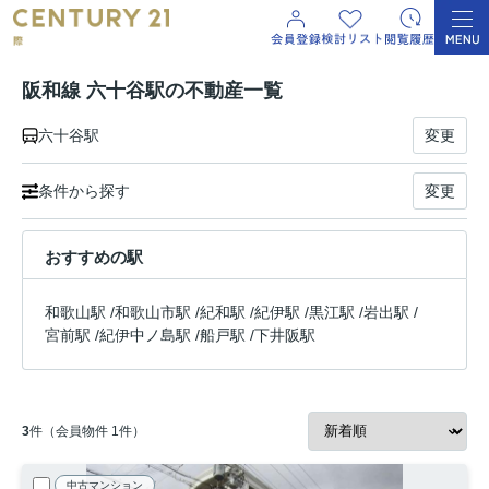
阪和線 六十谷駅の不動産一覧
六十谷駅
変更
条件から探す
変更
おすすめの駅
和歌山駅
/
和歌山市駅
/
紀和駅
/
紀伊駅
/
黒江駅
/
岩出駅
/
宮前駅
/
紀伊中ノ島駅
/
船戸駅
/
下井阪駅
3
件（会員物件 1件）
中古マンション