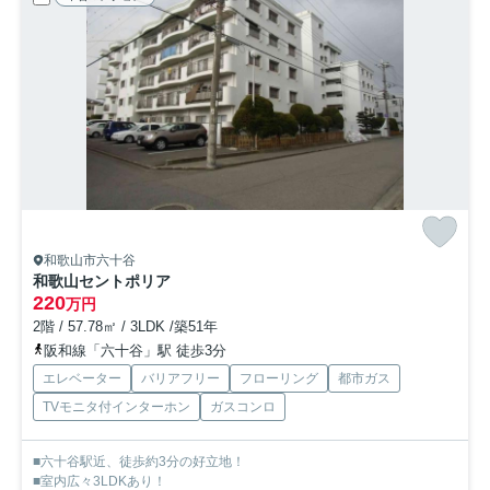
和歌山市六十谷
和歌山セントポリア
220
万円
2階 / 57.78㎡ / 3LDK /築51年
阪和線「六十谷」駅 徒歩3分
エレベーター
バリアフリー
フローリング
都市ガス
TVモニタ付インターホン
ガスコンロ
■六十谷駅近、徒歩約3分の好立地！
■室内広々3LDKあり！