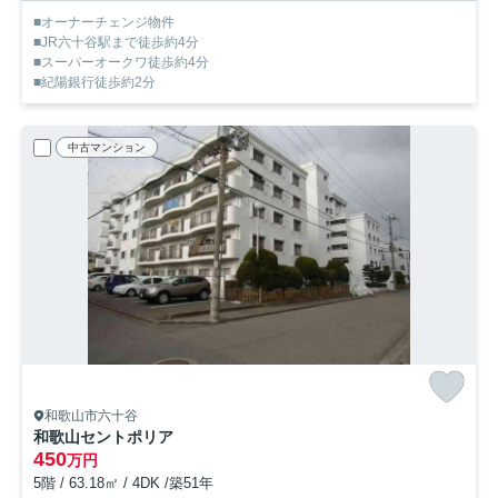
■オーナーチェンジ物件
■JR六十谷駅まで徒歩約4分
■スーパーオークワ徒歩約4分
■紀陽銀行徒歩約2分
中古マンション
和歌山市六十谷
和歌山セントポリア
450
万円
5階 / 63.18㎡ / 4DK /築51年