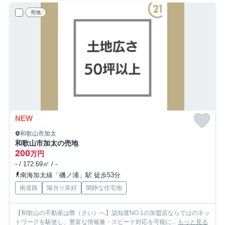
売地
NEW
和歌山市加太
和歌山市加太の売地
200
万円
- / 172.69㎡ / -
南海加太線「磯ノ浦」駅 徒歩53分
南道路
陽当り良好
閑静な住宅地
【和歌山の不動産は際（さい）へ】認知度NO.1の加盟店ならではのネッ
トワークを駆使し、豊富な情報量・スピード対応を可能に...
もっと見る