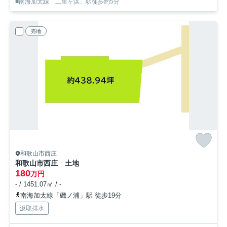
■南海加太線「二里ヶ浜」駅徒歩約5分
売地
和歌山市西庄
和歌山市西庄 土地
180
万円
- / 1451.07㎡ / -
南海加太線「磯ノ浦」駅 徒歩19分
汲取排水