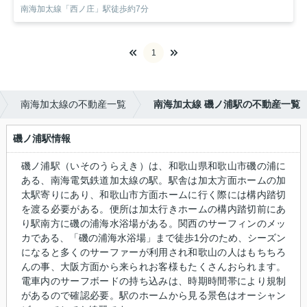
南海加太線「西ノ庄」駅徒歩約7分
1
南海加太線の不動産一覧
南海加太線 磯ノ浦駅の不動産一覧
磯ノ浦駅情報
磯ノ浦駅（いそのうらえき）は、和歌山県和歌山市磯の浦に
ある、南海電気鉄道加太線の駅。駅舎は加太方面ホームの加
太駅寄りにあり、和歌山市方面ホームに行く際には構内踏切
を渡る必要がある。便所は加太行きホームの構内踏切前にあ
り駅南方に磯の浦海水浴場がある。関西のサーフィンのメッ
カである、「磯の浦海水浴場」まで徒歩1分のため、シーズン
になると多くのサーファーが利用され和歌山の人はもちちろ
んの事、大阪方面から来られお客様もたくさんおられます。
電車内のサーフボードの持ち込みは、時期時間帯により規制
があるので確認必要。駅のホームから見る景色はオーシャン