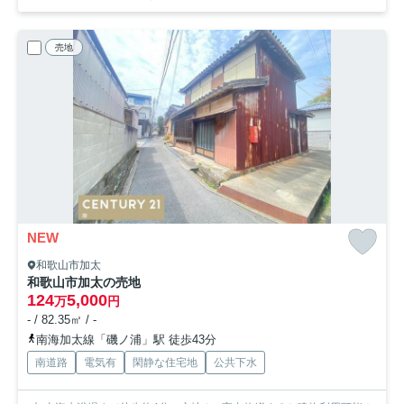
売地
NEW
和歌山市加太
和歌山市加太の売地
124
5,000
万
円
- / 82.35㎡ / -
南海加太線「磯ノ浦」駅 徒歩43分
南道路
電気有
閑静な住宅地
公共下水