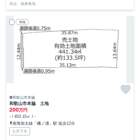
高台、南東角地
売地
和歌山市本脇
和歌山市本脇 土地
200
万円
- / 453.15㎡ / -
南海加太線「磯ノ浦」駅 徒歩12分
公共下水