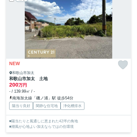
NEW
和歌山市加太
和歌山市加太 土地
200
万円
- / 139.99㎡ / -
南海加太線「磯ノ浦」駅 徒歩54分
陽当り良好
閑静な住宅地
浄化槽排水
■陽当たりと風通しに恵まれた42坪の角地
■潮風が心地よい加太ならではの住環境