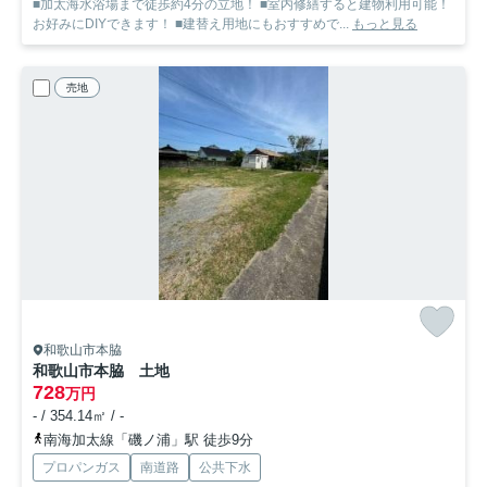
■加太海水浴場まで徒歩約4分の立地！ ■室内修繕すると建物利用可能！
お好みにDIYできます！ ■建替え用地にもおすすめで...
もっと見る
売地
和歌山市本脇
和歌山市本脇 土地
728
万円
- / 354.14㎡ / -
南海加太線「磯ノ浦」駅 徒歩9分
プロパンガス
南道路
公共下水