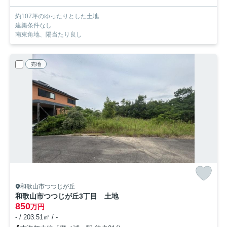
約107坪のゆったりとした土地
建築条件なし
南東角地、陽当たり良し
売地
和歌山市つつじが丘
和歌山市つつじが丘3丁目 土地
850
万円
- / 203.51㎡ / -