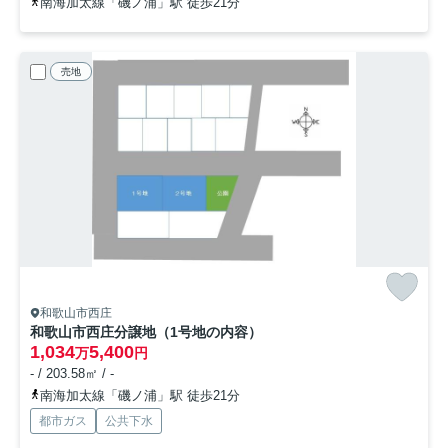
南海加太線「磯ノ浦」駅 徒歩21分
売地
和歌山市西庄
和歌山市西庄分譲地（1号地の内容）
1,034
5,400
万
円
- / 203.58㎡ / -
南海加太線「磯ノ浦」駅 徒歩21分
都市ガス
公共下水