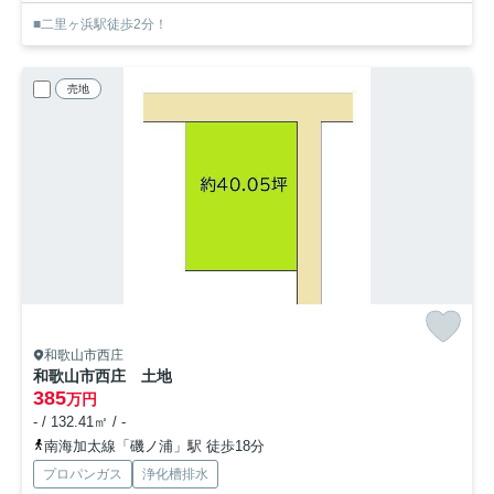
■二里ヶ浜駅徒歩2分！
売地
和歌山市西庄
和歌山市西庄 土地
385
万円
- / 132.41㎡ / -
南海加太線「磯ノ浦」駅 徒歩18分
プロパンガス
浄化槽排水