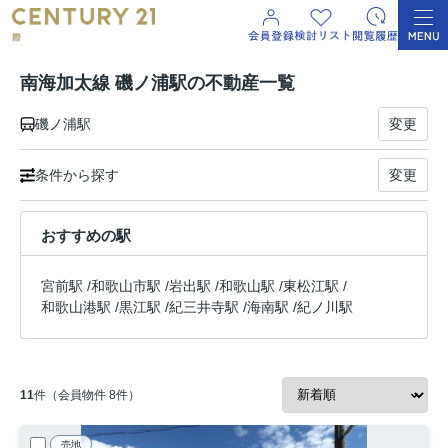
南海加太線 磯ノ浦駅の不動産一覧
磯ノ浦駅
変更
条件から探す
変更
おすすめの駅
宮前駅
/
和歌山市駅
/
岩出駅
/
和歌山駅
/
東松江駅
/
和歌山港駅
/
黒江駅
/
紀三井寺駅
/
海南駅
/
紀ノ川駅
11
件（会員物件 8件）
売地