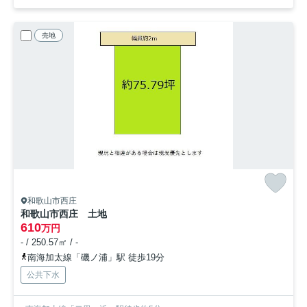
売地
和歌山市西庄
和歌山市西庄 土地
610
万円
- / 250.57㎡ / -
南海加太線「磯ノ浦」駅 徒歩19分
公共下水