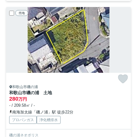
売地
和歌山市磯の浦
和歌山市磯の浦 土地
280
万円
- / 209.58㎡ / -
南海加太線「磯ノ浦」駅 徒歩22分
プロパンガス
浄化槽排水
磯の浦ネオポリス