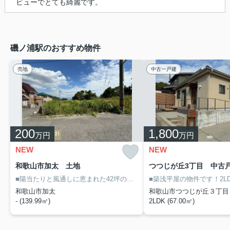
ビューでとても綺麗です。
磯ノ浦駅のおすすめ物件
売地
中古一戸建
200
1,800
万円
万円
NEW
NEW
和歌山市加太 土地
つつじが丘3丁目 中古
■陽当たりと風通しに恵まれた42坪の角地
■潮風が心地よい加太ならで
■築浅平屋の物件です！2L
和歌山市加太
和歌山市つつじが丘３丁目
- (139.99㎡)
2LDK (67.00㎡)