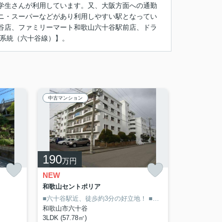
学生さんが利用しています。又、大阪方面への通勤
ニ・スーパーなどがあり利用しやすい駅となってい
谷店、ファミリーマート和歌山六十谷駅前店、ドラ
4系統（六十谷線）】。
中古マンション
190
万円
NEW
和歌山セントポリア
■六十谷駅近、徒歩約3分の好立地！
■室内広々3LDKあり！
■
和歌山市六十谷
3LDK (57.78㎡)