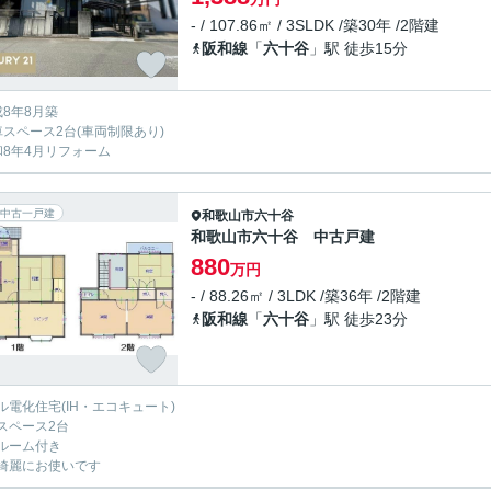
- / 107.86㎡ / 3SLDK /築30年 /2階建
阪和線
「
六十谷
」駅 徒歩15分
成8年8月築
車スペース2台(車両制限あり)
和8年4月リフォーム
中古一戸建
和歌山市
六十谷
和歌山市六十谷 中古戸建
880
万円
- / 88.26㎡ / 3LDK /築36年 /2階建
阪和線
「
六十谷
」駅 徒歩23分
ル電化住宅(IH・エコキュート)
スペース2台
ルーム付き
綺麗にお使いです