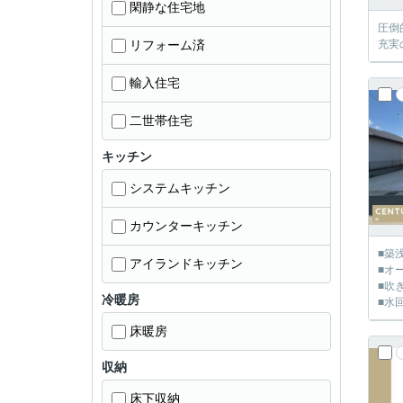
閑静な住宅地
圧倒
リフォーム済
充実
輸入住宅
二世帯住宅
キッチン
システムキッチン
カウンターキッチン
■築
アイランドキッチン
■オ
■吹
冷暖房
■水
床暖房
収納
床下収納