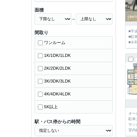
面積
～
■平
間取り
■駐
ワンルーム
■令
1K/1DK/1LDK
2K/2DK/2LDK
3K/3DK/3LDK
4K/4DK/4LDK
5K以上
オー
駐車
駅・バス停からの時間
サン
室内