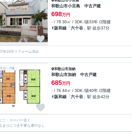
和歌山市
小豆島
和歌山市小豆島 中古戸建
698
万円
- / 78.30㎡ / 3DK /築33年 /2階建
阪和線
「
六十谷
」駅 徒歩37分
和7年10月リフォーム済み
中古一戸建
和歌山市
加納
和歌山市加納 中古戸建
685
万円
- / 76.44㎡ / 3DK /築40年 /2階建
阪和線
「
六十谷
」駅 徒歩42分
ビニ・スーパー近く
止まりにつき不要な通行なし