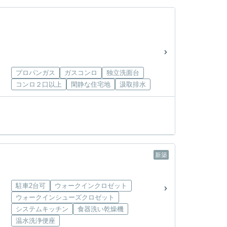
プロパンガス
ガスコンロ
独立洗面台
コンロ２口以上
閑静な住宅地
汲取排水
新築
駐車2台可
ウォークインクロゼット
ウォークインシューズクロゼット
システムキッチン
食器洗い乾燥機
温水洗浄便座