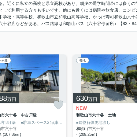
る。近くに私立の高校と県立高校があり、朝夕の通学時間帯には多くの
として利用する方々も多いです。他にも近くには病院や飲食店、コンビ
中学校・高等学校、和歌山市立和歌山高等学校、かっぱ寿司和歌山六十
六十谷店などがある。バス路線は和歌山バス（六十谷停留所）【83・8
一戸建
売地
88
630
万円
万円
NEW
山市六十谷 中古戸建
和歌山市六十谷 土地
成8年8月築
い土地です
■駐車スペース2台(車両制限あり)
■建物解体更地渡し
■令和8年4月リフォーム
山市六十谷
和歌山市六十谷
 (107.86㎡)
- (209.25㎡)