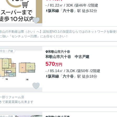
- / 81.22㎡ / 3DK /築46年 /2階建
阪和線
「
六十谷
」駅 徒歩32分
歌山の不動産は際（さい）へ】認知度NO.1の加盟店ならではのネットワークを駆
に強い『センチュリー21際』にお任せください！
中古一戸建
和歌山市
六十谷
和歌山市六十谷 中古戸建
570
万円
- / 85.14㎡ / 3LDK /築50年 /2階建
阪和線
「
六十谷
」駅 徒歩18分
一部リフォーム済
きで家庭菜園も出来ます
中古一戸建