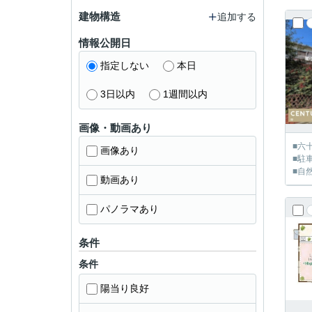
建物構造
追加する
情報公開日
指定しない
本日
3日以内
1週間以内
画像・動画あり
■六
画像あり
■駐
■自
動画あり
パノラマあり
条件
条件
陽当り良好