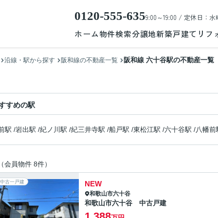
0120-555-635
9:00～19:00 / 定休日：水
ホーム
物件検索
分譲地
新築戸建て
リフ
阪和線 六十谷駅の不動産一覧
沿線・駅から探す
阪和線の不動産一覧
すすめの駅
前駅
/
岩出駅
/
紀ノ川駅
/
紀三井寺駅
/
船戸駅
/
東松江駅
/
六十谷駅
/
八幡前
（会員物件 8件）
中古一戸建
NEW
和歌山市
六十谷
和歌山市六十谷 中古戸建
1,388
万円