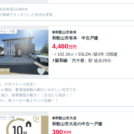
的天井高2ｍ80cm
の収納でスッキリした生活を実現
中古一戸建
和歌山市
有本
和歌山市有本 中古戸建
4,460
万円
- / 102.26㎡ / 3SLDK /築3年 /2階建
阪和線
「
六十谷
」駅 徒歩28分
浅、デザイナーズ住宅！
ール電化、蓄電池搭載の家計にやさしい住宅です。
き抜け、鉄骨階段が魅力！！日当たり良好！！
回り、各メーカー最上ランク完備！！
中古一戸建
和歌山市
大谷
和歌山市大谷の中古一戸建
390
万円