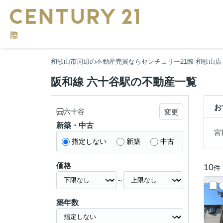
和歌山市周辺の不動産売買ならセンチュリー21際 和歌山店
阪和線 六十谷駅の不動産一覧
お
六十谷
変更
新築・中古
宮
指定しない
新築
中古
価格
10
件
～
築年数