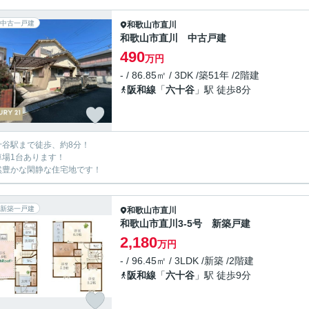
中古一戸建
和歌山市
直川
和歌山市直川 中古戸建
490
万円
- / 86.85㎡ / 3DK /築51年 /2階建
阪和線
「
六十谷
」駅 徒歩8分
十谷駅まで徒歩、約8分！
車場1台あります！
然豊かな閑静な住宅地です！
新築一戸建
和歌山市
直川
和歌山市直川3-5号 新築戸建
2,180
万円
- / 96.45㎡ / 3LDK /新築 /2階建
阪和線
「
六十谷
」駅 徒歩9分