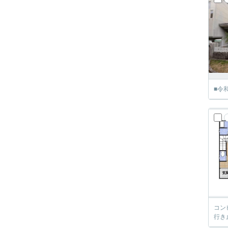
■令
コン
行き