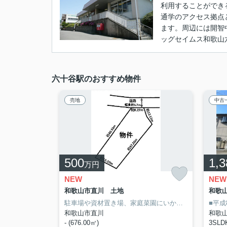
利用することができ
通学のアクセス拠点
ます。周辺には開智
ッグセイムス和歌山
六十谷駅のおすすめ物件
売地
中古
500
1,3
万円
NEW
NEW
和歌山市直川 土地
和歌
駐車場や資材置き場、家庭菜園にいかがですか
■平
明る
和歌山市直川
和歌
- (676.00㎡)
3SLDK