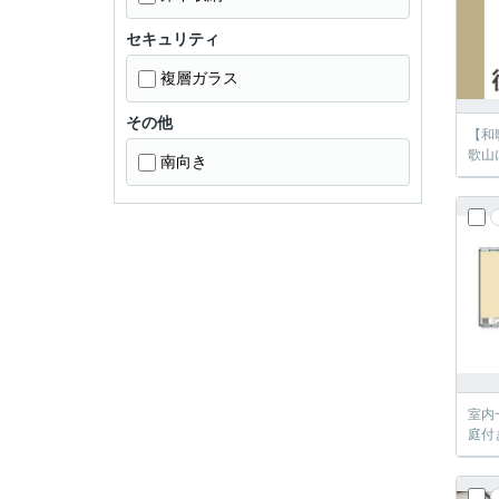
セキュリティ
複層ガラス
その他
【和
歌山
南向き
室内
庭付