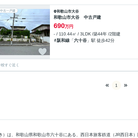
中古一戸建
和歌山市
大谷
和歌山市大谷 中古戸建
690
万円
- / 110.44㎡ / 3LDK /築44年 /2階建
阪和線
「
六十谷
」駅 徒歩42分
学校すぐ近く
1
き）は、和歌山県和歌山市六十谷にある、西日本旅客鉄道（JR西日本）阪