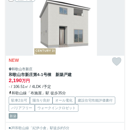
NEW
和歌山市新庄
和歌山市新庄第4-1号棟 新築戸建
2,190
万円
- / 106.51㎡ / 4LDK /予定
和歌山線「布施屋」駅 徒歩35分
駐車2台可
陽当り良好
オール電化
建設住宅性能評価書付
バリアフリー
ウォークインクロゼット
新築
■JR和歌山線「紀伊小倉」駅徒歩約5分