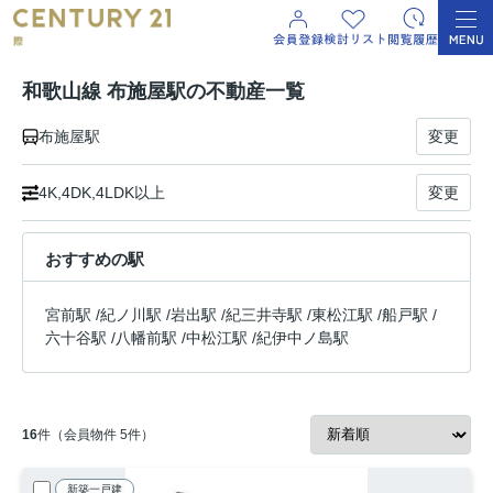
和歌山線 布施屋駅の不動産一覧
布施屋駅
変更
4K,4DK,4LDK以上
変更
おすすめの駅
宮前駅
/
紀ノ川駅
/
岩出駅
/
紀三井寺駅
/
東松江駅
/
船戸駅
/
六十谷駅
/
八幡前駅
/
中松江駅
/
紀伊中ノ島駅
16
件（会員物件 5件）
新築一戸建