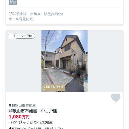
新築
JR和歌山線「布施屋」駅徒歩約4分
オール電化住宅
中古一戸建
和歌山市布施屋
和歌山市布施屋 中古戸建
1,080
万円
- / 99.73㎡ / 4LDK /築26年