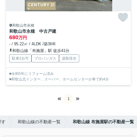
和歌山市永穂
和歌山市永穂 中古戸建
680
万円
- / 95.22㎡ / 4LDK /築36年
和歌山線「布施屋」駅 徒歩41分
駐車2台可
プロパンガス
汲取排水
■令和5年にリフォーム済み
■和歌山北インター、スーパー、ホームセンターが車で約4分
1
探す
和歌山線の不動産一覧
和歌山線 布施屋駅の不動産一覧