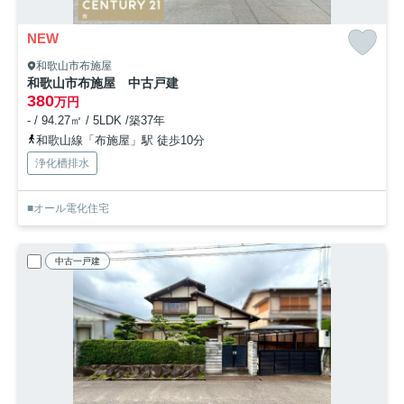
NEW
和歌山市布施屋
和歌山市布施屋 中古戸建
380
万円
- / 94.27㎡ / 5LDK /築37年
和歌山線「布施屋」駅 徒歩10分
浄化槽排水
■オール電化住宅
中古一戸建