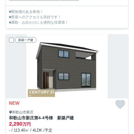
■開放感のある角地！
■県道へのアクセスも良好です！
■通勤・お出かけにも便利な住環境！
新築一戸建
NEW
和歌山市新庄
和歌山市新庄第4-4号棟 新築戸建
2,290
万円
- / 113.40㎡ / 4LDK /予定