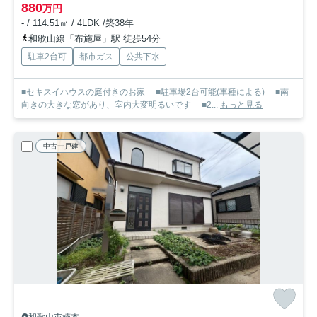
880
万円
- / 114.51㎡ / 4LDK /築38年
和歌山線「布施屋」駅 徒歩54分
駐車2台可
都市ガス
公共下水
■セキスイハウスの庭付きのお家 ■駐車場2台可能(車種による) ■南
向きの大きな窓があり、室内大変明るいです ■2...
もっと見る
中古一戸建