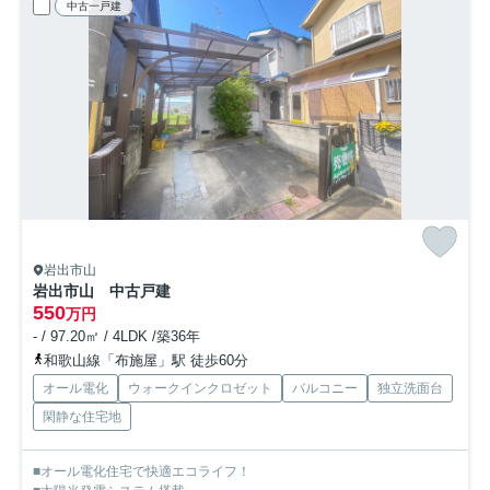
中古一戸建
岩出市山
岩出市山 中古戸建
550
万円
- / 97.20㎡ / 4LDK /築36年
和歌山線「布施屋」駅 徒歩60分
オール電化
ウォークインクロゼット
バルコニー
独立洗面台
閑静な住宅地
■オール電化住宅で快適エコライフ！