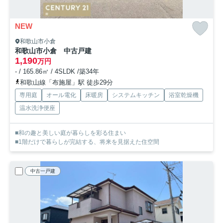
NEW
和歌山市小倉
和歌山市小倉 中古戸建
1,190
万円
- / 165.86㎡ / 4SLDK /築34年
和歌山線「布施屋」駅 徒歩29分
専用庭
オール電化
床暖房
システムキッチン
浴室乾燥機
温水洗浄便座
■和の趣と美しい庭が暮らしを彩る住まい
■1階だけで暮らしが完結する、将来を見据えた住空間
中古一戸建