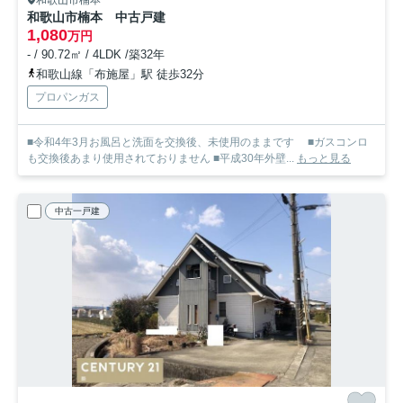
和歌山市楠本
和歌山市楠本 中古戸建
1,080
万円
- / 90.72㎡ / 4LDK /築32年
和歌山線「布施屋」駅 徒歩32分
プロパンガス
■令和4年3月お風呂と洗面を交換後、未使用のままです ■ガスコンロ
も交換後あまり使用されておりません ■平成30年外壁...
もっと見る
中古一戸建