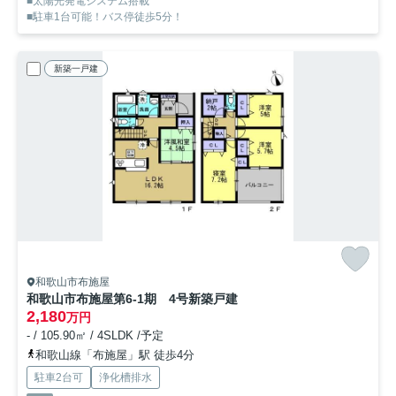
■太陽光発電システム搭載
■駐車1台可能！バス停徒歩5分！
新築一戸建
和歌山市布施屋
和歌山市布施屋第6-1期 4号新築戸建
2,180
万円
- / 105.90㎡ / 4SLDK /予定
和歌山線「布施屋」駅 徒歩4分
駐車2台可
浄化槽排水