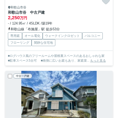
和歌山市谷
和歌山市谷 中古戸建
2,250
万円
- / 124.95㎡ / 4SLDK /築19年
和歌山線「布施屋」駅 徒歩53分
専用庭
オール電化
ウォークインクロゼット
バルコニー
フローリング
閑静な住宅地
■ログハウス風のフリールームや屋根裏スペースのあるおしゃれな家
■駐車スペース5台可 ■南側に広いお庭もあり、家庭菜...
もっと見る
中古一戸建