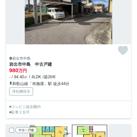
岩出市中島
岩出市中島 中古戸建
980
万円
- / 94.40㎡ / 4LDK /築26年
和歌山線「布施屋」駅 徒歩44分
浄化槽排水
■コンビニ徒歩圏内
■駐車２台可
中古一戸建