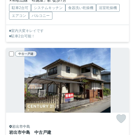
和歌山線「布施屋」駅 徒歩7分
駐車2台可
システムキッチン
食器洗い乾燥機
浴室乾燥機
エアコン
バルコニー
■室内大変キレイです
■駐車2台可能！
中古一戸建
岩出市中島
岩出市中島 中古戸建