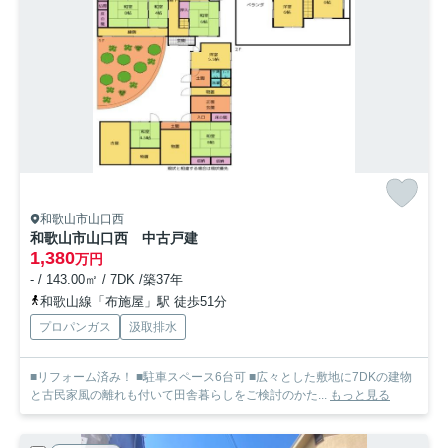
和歌山市山口西
和歌山市山口西 中古戸建
1,380
万円
- / 143.00㎡ / 7DK /築37年
和歌山線「布施屋」駅 徒歩51分
プロパンガス
汲取排水
■リフォーム済み！ ■駐車スペース6台可 ■広々とした敷地に7DKの建物
と古民家風の離れも付いて田舎暮らしをご検討のかた...
もっと見る