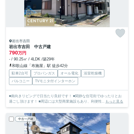
岩出市吉田
岩出市吉田 中古戸建
790
万円
- / 90.25㎡ / 4LDK /築29年
和歌山線「布施屋」駅 徒歩42分
駐車2台可
プロパンガス
オール電化
浴室乾燥機
バルコニー
TVモニタ付インターホン
■南向きリビングで日当たり良好です！ ■閑静な住宅街でゆったりとお
過ごし頂けます！ ■周辺には大型商業施設もあり、利便性...
もっと見る
中古一戸建