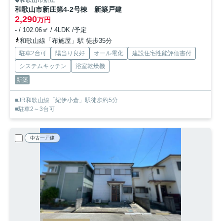
和歌山市新庄
和歌山市新庄第4-2号棟 新築戸建
2,290
万円
- / 102.06㎡ / 4LDK /予定
和歌山線「布施屋」駅 徒歩35分
駐車2台可
陽当り良好
オール電化
建設住宅性能評価書付
システムキッチン
浴室乾燥機
新築
■JR和歌山線「紀伊小倉」駅徒歩約5分
■駐車2～3台可
中古一戸建