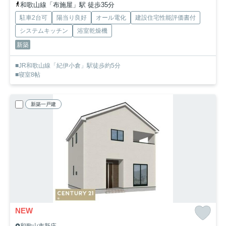
和歌山線「布施屋」駅 徒歩35分
駐車2台可
陽当り良好
オール電化
建設住宅性能評価書付
システムキッチン
浴室乾燥機
新築
■JR和歌山線「紀伊小倉」駅徒歩約5分
■寝室8帖
新築一戸建
NEW