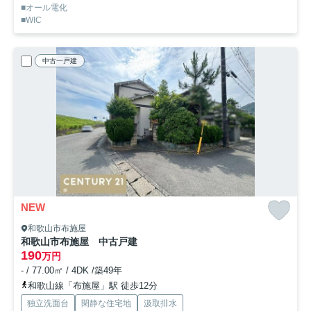
■オール電化
■WIC
中古一戸建
NEW
和歌山市布施屋
和歌山市布施屋 中古戸建
190
万円
- / 77.00㎡ / 4DK /築49年
和歌山線「布施屋」駅 徒歩12分
独立洗面台
閑静な住宅地
汲取排水