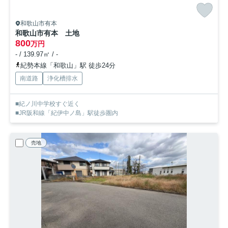
和歌山市有本
和歌山市有本 土地
800
万円
- / 139.97㎡ / -
紀勢本線「和歌山」駅 徒歩24分
南道路
浄化槽排水
■紀ノ川中学校すぐ近く
■JR阪和線「紀伊中ノ島」駅徒歩圏内
売地