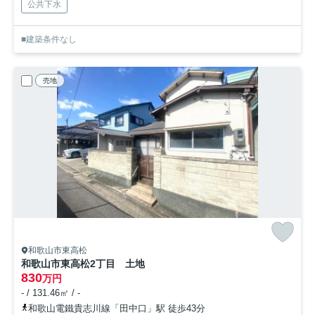
公共下水
■建築条件なし
売地
和歌山市東高松
和歌山市東高松2丁目 土地
830
万円
- / 131.46㎡ / -
和歌山電鐵貴志川線「田中口」駅 徒歩43分