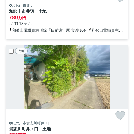
和歌山市井辺
和歌山市井辺 土地
780
万円
- / 99.18㎡ / -
和歌山電鐵貴志川線「日前宮」駅 徒歩16分
和歌山電鐵貴志川線「神前」駅 徒歩18分
売地
紀の川市貴志川町井ノ口
貴志川町井ノ口 土地