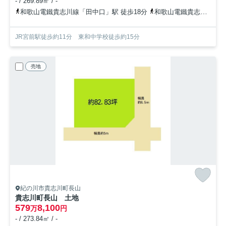
- / 269.89㎡ / -
和歌山電鐵貴志川線「田中口」駅 徒歩18分
和歌山電鐵貴志川線「神前」駅 徒歩22分
JR宮前駅徒歩約11分 東和中学校徒歩約15分
売地
紀の川市貴志川町長山
貴志川町長山 土地
579
8,100
万
円
- / 273.84㎡ / -