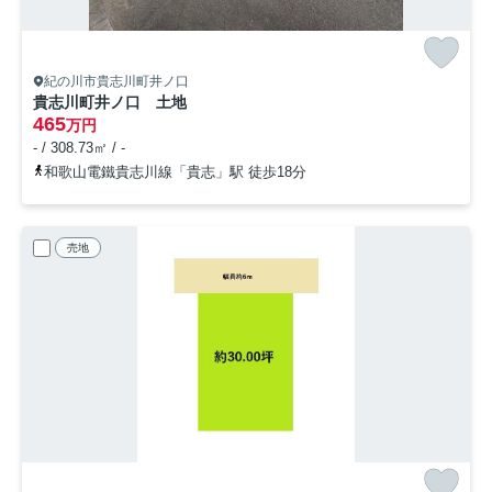
紀の川市貴志川町井ノ口
貴志川町井ノ口 土地
465
万円
- / 308.73㎡ / -
和歌山電鐵貴志川線「貴志」駅 徒歩18分
売地