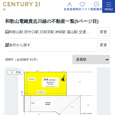
和歌山電鐵貴志川線の不動産一覧(5ページ目)
和歌山駅,田中口駅,日前宮駅,神前駅,竈山駅,交通センター前駅,岡崎前駅,吉礼駅,伊太祈曽駅,山東駅,大池遊園駅,西山口駅,甘露寺前駅,貴志駅
変更
条件から探す
変更
155
件（会員物件 91件）
売地