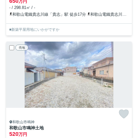
650
万円
- / 298.81㎡ / -
和歌山電鐵貴志川線「貴志」駅 徒歩17分
和歌山電鐵貴志川線「甘露寺前」駅 徒歩32分
■新築平屋用地にいかがですか
売地
和歌山市鳴神
和歌山市鳴神土地
520
万円