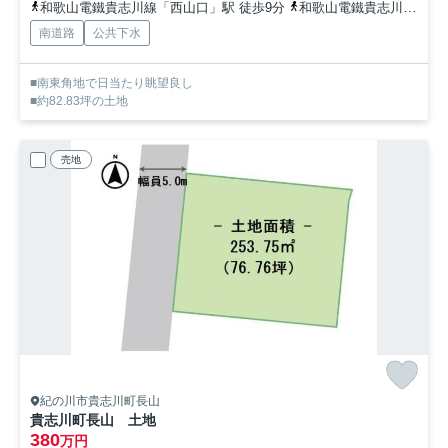
和歌山電鐵貴志川線「西山口」駅 徒歩9分
和歌山電鐵貴志川線「大池遊園」駅 徒歩14分
南道路
公共下水
■南東角地で日当たり眺望良し
■約82.83坪の土地
売地
紀の川市貴志川町長山
貴志川町長山 土地
380
万円