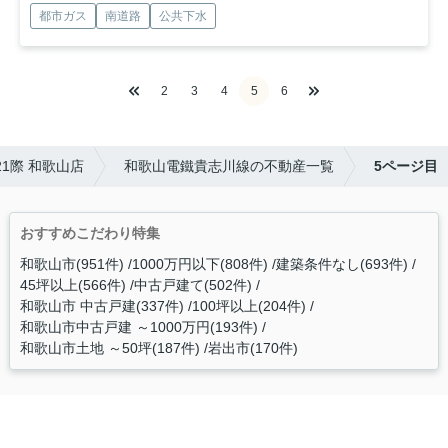
都市ガス
南道路
公共下水
2
3
4
5
6
1際 和歌山店
和歌山電鐵貴志川線の不動産一覧
5ページ目
おすすめこだわり特集
和歌山市(951件)
1000万円以下(808件)
建築条件なし(693件)
45坪以上(566件)
中古戸建て(502件)
和歌山市 中古戸建(337件)
100坪以上(204件)
和歌山市中古戸建 ～1000万円(193件)
和歌山市土地 ～50坪(187件)
岩出市(170件)