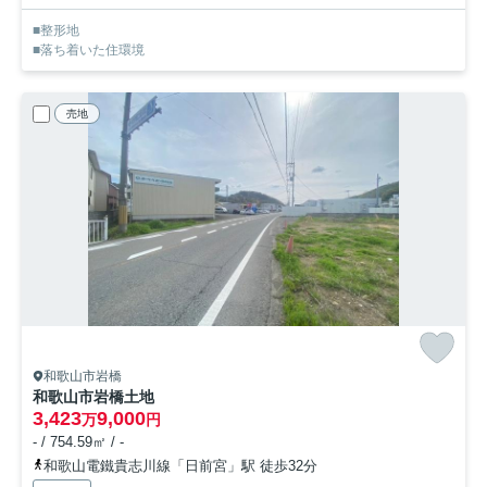
■整形地
■落ち着いた住環境
売地
和歌山市岩橋
和歌山市岩橋土地
3,423
9,000
万
円
- / 754.59㎡ / -
和歌山電鐵貴志川線「日前宮」駅 徒歩32分