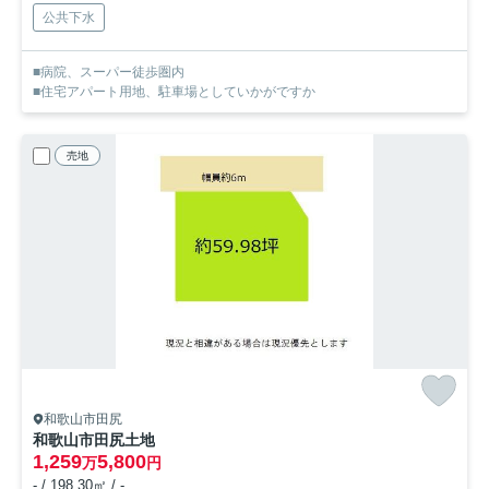
公共下水
■病院、スーパー徒歩圏内
■住宅アパート用地、駐車場としていかがですか
売地
和歌山市田尻
和歌山市田尻土地
1,259
5,800
万
円
- / 198.30㎡ / -