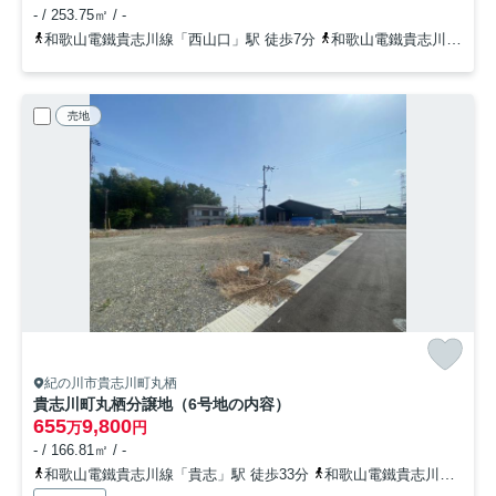
- / 253.75㎡ / -
和歌山電鐵貴志川線「西山口」駅 徒歩7分
和歌山電鐵貴志川線「大池遊園」駅 徒歩11分
売地
紀の川市貴志川町丸栖
貴志川町丸栖分譲地（6号地の内容）
655
9,800
万
円
- / 166.81㎡ / -
和歌山電鐵貴志川線「貴志」駅 徒歩33分
和歌山電鐵貴志川線「甘露寺前」駅 徒歩39分