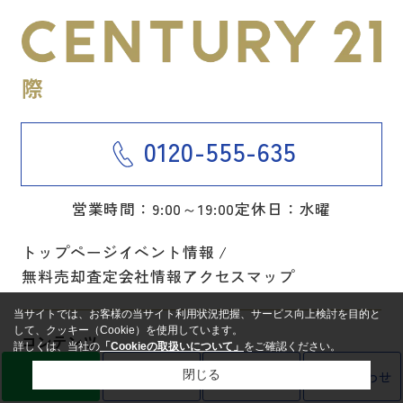
0120-555-635
営業時間：9:00～19:00
定休日：水曜
トップページ
イベント情報
無料売却査定
会社情報
アクセスマップ
当サイトでは、お客様の当サイト利用状況把握、サービス向上検討を目的と
して、クッキー（Cookie）を使用しています。
コンテンツ
詳しくは、当社の
「Cookieの取扱いについて」
をご確認ください。
スタッフ紹介
リフォーム
LINE
売却査定
電話
お問い合わせ
閉じる
お問い合わせ
分譲地一覧