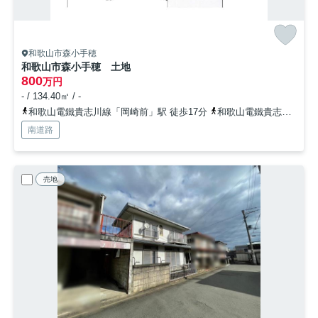
和歌山市森小手穂
和歌山市森小手穂 土地
800
万円
- / 134.40㎡ / -
和歌山電鐵貴志川線「岡崎前」駅 徒歩17分
和歌山電鐵貴志川線「交通センター前」駅 徒歩18分
南道路
売地