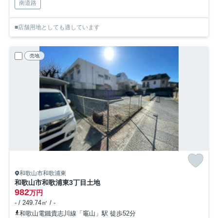
南道路
■店舗用地としても適しています
売地
和歌山市和歌浦東
和歌山市和歌浦東3丁目土地
982
万円
- / 249.74㎡ / -
和歌山電鐵貴志川線「竈山」駅 徒歩52分